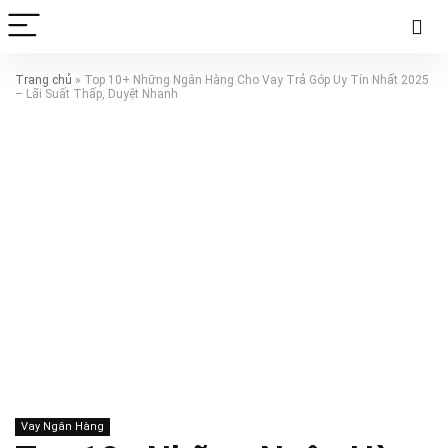
Trang chủ
»
Top 10+ Những Ngân Hàng Cho Vay Trả Góp Uy Tín Nhất 2025
– Lãi Suất Thấp, Duyệt Nhanh
Vay Ngân Hàng