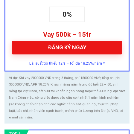
0%
Vay 500k – 15tr
ĐĂNG KÝ NGAY
Lãi suất tối thiểu 12% – tối đa 18.25%/năm *
Ví dụ: Khi vay 2000000 VNĐ trong 3 tháng, phí 1500000 VNĐ, tổng chi phí
3500000 VNĐ, APR 18.25%. Khách hàng nằm trong độ tuổi 22 – 60, sinh
sống tại Việt Nam, sở hữu tài khoản ngân hàng hoặc thẻ ATM nội địa Việt
Nam Công việc: công việc được yêu cầu có ít nhất 1 năm kinh nghiệm
(sẽ không chấp nhận cho các nghề: cảnh sát, quân đội, thực thi pháp
luật, báo chí, nhân viên cạnh tranh, chính phủ) Lương trên 3 triệu VND, có
email cá nhân.
TOP 6