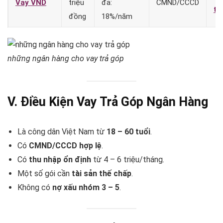
Vay VND
triệu
đa:
CMND/CCCD
t
đồng
18%/năm
những ngân hàng cho vay trả góp
V. Điều Kiện Vay Trả Góp Ngân Hàng
Là công dân Việt Nam từ
18 – 60 tuổi
.
Có
CMND/CCCD hợp lệ
.
Có
thu nhập ổn định
từ 4 – 6 triệu/tháng.
Một số gói cần
tài sản thế chấp
.
Không có
nợ xấu nhóm 3 – 5
.