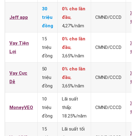
30
0% cho lần
X
Jeff app
triệu
đầu
,
CMND/CCCD
t
đồng
4,27%/năm
15
0% cho lần
Vay Tiện
X
triệu
đầu
,
CMND/CCCD
Lợi
t
đồng
3,65%/năm
50
0% cho lần
Vay Cực
X
triệu
đầu
,
CMND/CCCD
Dễ
t
đồng
3,65%/năm
10
Lãi suất
X
MoneyVEO
triệu
thấp:
CMND/CCCD
t
đồng
18.25%/năm
15
Lãi suất tối
X