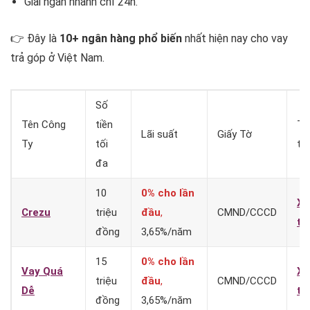
Giải ngân nhanh chỉ 24h.
👉 Đây là
10+ ngân hàng phổ biến
nhất hiện nay cho vay
trả góp ở Việt Nam.
Số
Tên Công
tiền
Th
Lãi suất
Giấy Tờ
Ty
tối
tin
đa
10
0% cho lần
X
Crezu
triệu
đầu
,
CMND/CCCD
t
đồng
3,65%/năm
15
0% cho lần
Vay Quá
X
triệu
đầu
,
CMND/CCCD
Dễ
t
đồng
3,65%/năm