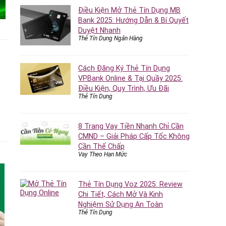
Điều Kiện Mở Thẻ Tín Dụng MB
Bank 2025: Hướng Dẫn & Bí Quyết
Duyệt Nhanh
Thẻ Tín Dụng Ngân Hàng
Cách Đăng Ký Thẻ Tín Dụng
VPBank Online & Tại Quầy 2025:
Điều Kiện, Quy Trình, Ưu Đãi
Thẻ Tín Dụng
8 Trang Vay Tiền Nhanh Chỉ Cần
CMND – Giải Pháp Cấp Tốc Không
Cần Thế Chấp
Vay Theo Hạn Mức
Thẻ Tín Dụng Voz 2025: Review
Chi Tiết, Cách Mở Và Kinh
Nghiệm Sử Dụng An Toàn
Thẻ Tín Dụng