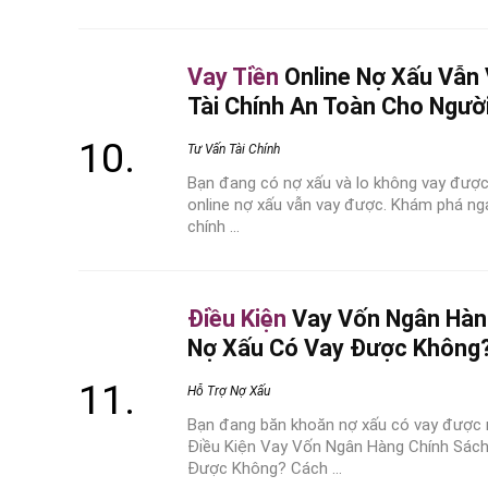
Vay Tiền
Online Nợ Xấu Vẫn 
Tài Chính An Toàn Cho Người
Tư Vấn Tài Chính
Bạn đang có nợ xấu và lo không vay được?
online nợ xấu vẫn vay được. Khám phá nga
chính ...
Điều Kiện
Vay Vốn Ngân Hàng
Nợ Xấu Có Vay Được Không?
Hỗ Trợ Nợ Xấu
Bạn đang băn khoăn nợ xấu có vay được 
Điều Kiện Vay Vốn Ngân Hàng Chính Sách
Được Không? Cách ...