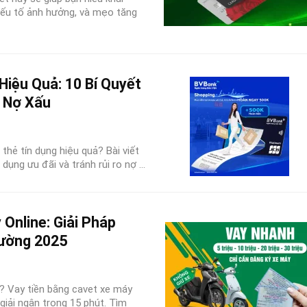
yếu tố ảnh hưởng, và mẹo tăng
Hiệu Quả: 10 Bí Quyết
h Nợ Xấu
thẻ tín dụng hiệu quả? Bài viết
 dụng ưu đãi và tránh rủi ro nợ ...
Online: Giải Pháp
hường 2025
i? Vay tiền bằng cavet xe máy
 giải ngân trong 15 phút. Tìm