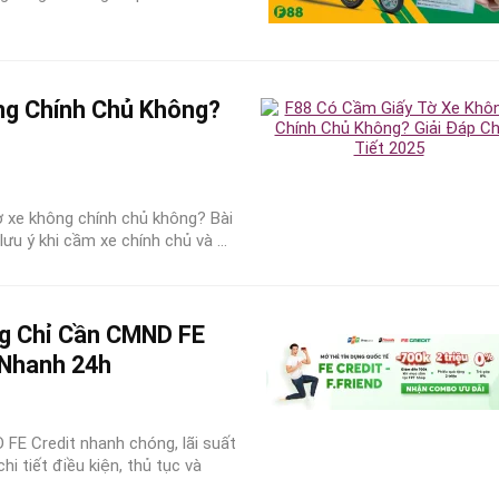
ng Chính Chủ Không?
ờ xe không chính chủ không? Bài
 lưu ý khi cầm xe chính chủ và ...
g Chỉ Cần CMND FE
h Nhanh 24h
 FE Credit nhanh chóng, lãi suất
i tiết điều kiện, thủ tục và