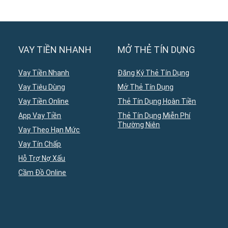
VAY TIỀN NHANH
MỞ THẺ TÍN DỤNG
Vay Tiền Nhanh
Đăng Ký Thẻ Tín Dụng
Vay Tiêu Dùng
Mở Thẻ Tín Dụng
Vay Tiền Online
Thẻ Tín Dụng Hoàn Tiền
App Vay Tiền
Thẻ Tín Dụng Miễn Phí
Thường Niên
Vay Theo Hạn Mức
Vay Tín Chấp
Hỗ Trợ Nợ Xấu
Cầm Đồ Online