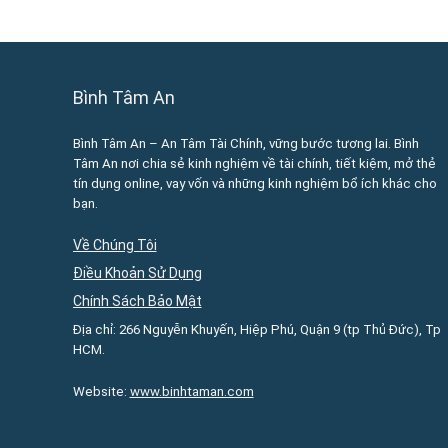
Bình Tâm An
Bình Tâm An – An Tâm Tài Chính, vững bước tương lai. Bình
Tâm An nơi chia sẻ kinh nghiệm về tài chính, tiết kiệm, mở thẻ
tín dụng online, vay vốn và những kinh nghiệm bổ ích khác cho
bạn.
Về Chúng Tôi
Điều Khoản Sử Dụng
Chính Sách Bảo Mật
Địa chỉ: 266 Nguyễn Khuyến, Hiệp Phú, Quận 9 (tp Thủ Đức), Tp
HCM.
Website:
www.binhtaman.com