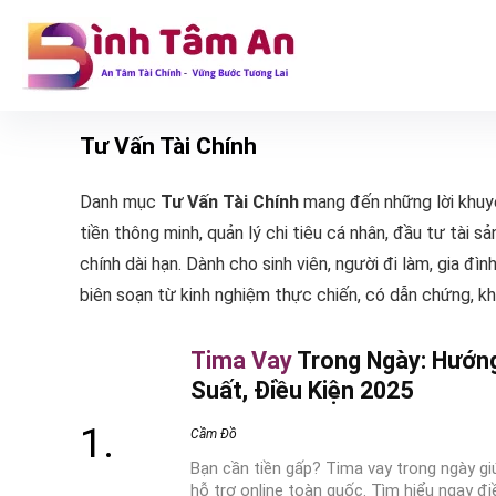
Tư Vấn Tài Chính
Danh mục
Tư Vấn Tài Chính
mang đến những lời khuyê
tiền thông minh, quản lý chi tiêu cá nhân, đầu tư tài s
chính dài hạn. Dành cho sinh viên, người đi làm, gia đì
biên soạn từ kinh nghiệm thực chiến, có dẫn chứng, k
Tima Vay
Trong Ngày: Hướng
Suất, Điều Kiện 2025
Cầm Đồ
Bạn cần tiền gấp? Tima vay trong ngày giú
hỗ trợ online toàn quốc. Tìm hiểu ngay điều