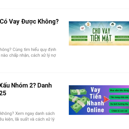
 Có Vay Được Không?
hông? Cùng tìm hiểu quy định
 nào chấp nhận, cách xử lý nợ
Xấu Nhóm 2? Danh
025
g không? Xem ngay danh sách
 kiện, lãi suất và cách xử lý