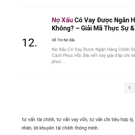
Nợ Xấu
Có Vay Được Ngân H
Không? – Giải Mã Thực Sự &
Hỗ Trợ Nợ Xấu
Nợ Xấu Có Vay Được Ngân Hàng Chính Sá
Cách Phục Hồi. Bài viết này giải đáp chi 
phục ...
1
tư vấn tài chính, tư vấn vay vốn, tư vấn chi tiêu hợp lý
nhân, lời khuyên tài chính thông minh.