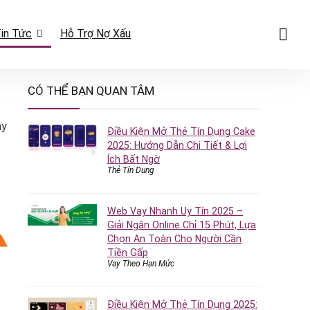
in Tức
Hỗ Trợ Nợ Xấu
CÓ THỂ BẠN QUAN TÂM
ay
Điều Kiện Mở Thẻ Tín Dụng Cake
2025: Hướng Dẫn Chi Tiết & Lợi
Ích Bất Ngờ
Thẻ Tín Dụng
Web Vay Nhanh Uy Tín 2025 –
Giải Ngân Online Chỉ 15 Phút, Lựa
Chọn An Toàn Cho Người Cần
Tiền Gấp
Vay Theo Hạn Mức
Điều Kiện Mở Thẻ Tín Dụng 2025: