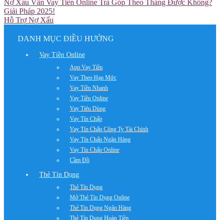
Nợ Xấu Vẫn Vay Tiền Online Trả Góp Theo Tháng Được Không?
Giải Pháp 2025!
Hỗ Trợ Nợ Xấu
DANH MỤC ĐIỀU HƯỚNG
Vay Tiền Online
App Vay Tiền
Vay Theo Hạn Mức
Vay Tiền Nhanh
Vay Tiền Online
Vay Tiêu Dùng
Vay Tín Chấp
Vay Tín Chấp Công Ty Tài Chính
Vay Tín Chấp Ngân Hàng
Vay Tín Chấp Online
Cầm Đồ
Thẻ Tín Dụng
Thẻ Tín Dụng
Mở Thẻ Tín Dụng Online
Thẻ Tín Dụng Ngân Hàng
Thẻ Tín Dụng Hoàn Tiền