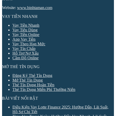
Website:
www.binhtaman.com
VAY TIỀN NHANH
Vay Tiền Nhanh
Vay Tiêu Dùng
Vay Tiền Online
App Vay Tiền
Vay Theo Hạn Mức
Vay Tín Chấp
Hỗ Trợ Nợ Xấu
Cầm Đồ Online
MỞ THẺ TÍN DỤNG
Đăng Ký Thẻ Tín Dụng
Mở Thẻ Tín Dụng
Thẻ Tín Dụng Hoàn Tiền
Thẻ Tín Dụng Miễn Phí Thường Niên
BÀI VIẾT NỔI BẬT
Điều Kiện Vay Lotte Finance 2025: Hướng Dẫn, Lãi Suất,
Hồ Sơ Chi Tiết