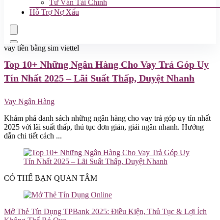
Tư Vấn Tài Chính
Hỗ Trợ Nợ Xấu
vay tiền bằng sim viettel
Top 10+
Những Ngân Hàng Cho Vay Trả Góp Uy
Tín Nhất 2025 – Lãi Suất Thấp, Duyệt Nhanh
Vay Ngân Hàng
Khám phá danh sách những ngân hàng cho vay trả góp uy tín nhất
2025 với lãi suất thấp, thủ tục đơn giản, giải ngân nhanh. Hướng
dẫn chi tiết cách ...
CÓ THỂ BẠN QUAN TÂM
Mở Thẻ Tín Dụng TPBank 2025: Điều Kiện, Thủ Tục & Lợi Ích