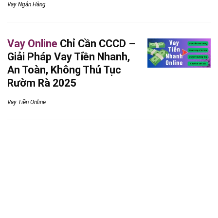
Vay Ngân Hàng
Vay Online
Chỉ Cần CCCD –
Giải Pháp Vay Tiền Nhanh,
An Toàn, Không Thủ Tục
Rườm Rà 2025
Vay Tiền Online