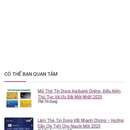
CÓ THỂ BẠN QUAN TÂM
Mở Thẻ Tín Dụng Agribank Online: Điều Kiện,
Thủ Tục Và Ưu Đãi Mới Nhất 2025
Thẻ Tín Dụng
Làm Thẻ Tín Dụng VIB Nhanh Chóng – Hướng
Dẫn Chi Tiết Cho Người Mới 2025