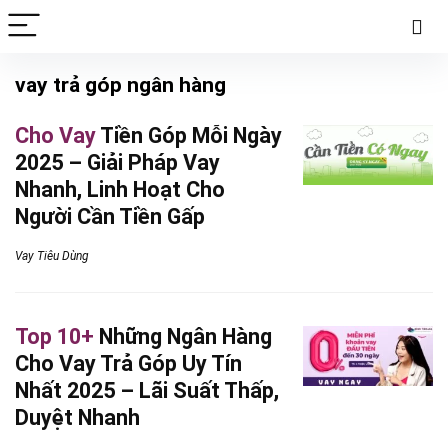
vay trả góp ngân hàng
Cho Vay
Tiền Góp Mỗi Ngày
2025 – Giải Pháp Vay
Nhanh, Linh Hoạt Cho
Người Cần Tiền Gấp
Vay Tiêu Dùng
Top 10+
Những Ngân Hàng
Cho Vay Trả Góp Uy Tín
Nhất 2025 – Lãi Suất Thấp,
Duyệt Nhanh