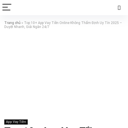
Trang chủ
»
Top 10+ App Vay Tiền Online Không Thẩm Định Uy Tín 2025 –
Duyệt Nhanh, Giải Ngân 24/7
App Vay Tiền