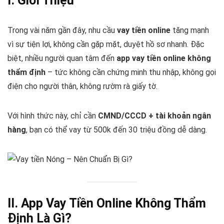
I. Giới Thiệu
Trong vài năm gần đây, nhu cầu
vay tiền online
tăng mạnh
vì sự tiện lợi, không cần gặp mặt, duyệt hồ sơ nhanh. Đặc
biệt, nhiều người quan tâm đến
app vay tiền online không
thẩm định
– tức không cần chứng minh thu nhập, không gọi
điện cho người thân, không rườm rà giấy tờ.
Với hình thức này, chỉ cần
CMND/CCCD + tài khoản ngân
hàng
, bạn có thể vay từ 500k đến 30 triệu đồng dễ dàng.
II. App Vay Tiền Online Không Thẩm
Định Là Gì?