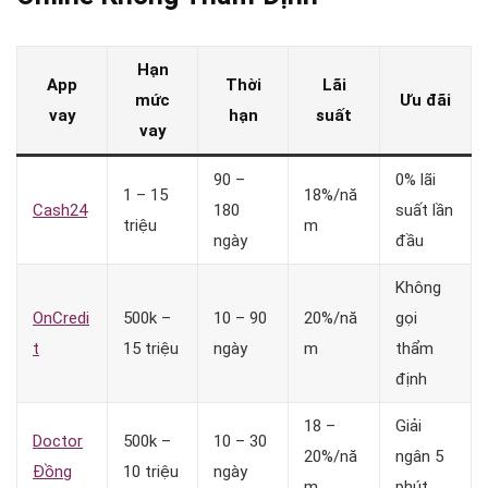
Hạn
App
Thời
Lãi
mức
Ưu đãi
vay
hạn
suất
vay
90 –
0% lãi
1 – 15
18%/nă
Cash24
180
suất lần
triệu
m
ngày
đầu
Không
OnCredi
500k –
10 – 90
20%/nă
gọi
t
15 triệu
ngày
m
thẩm
định
18 –
Giải
Doctor
500k –
10 – 30
20%/nă
ngân 5
Đồng
10 triệu
ngày
m
phút