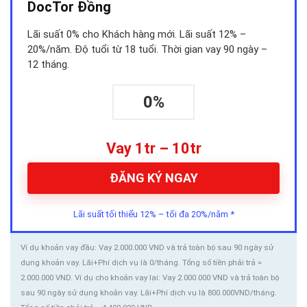
DocTor Đồng
Lãi suất 0% cho Khách hàng mới. Lãi suất 12% –
20%/năm. Độ tuổi từ 18 tuổi. Thời gian vay 90 ngày –
12 tháng.
0%
Vay 1tr – 10tr
ĐĂNG KÝ NGAY
Lãi suất tối thiểu 12% – tối đa 20%/năm *
Ví dụ khoản vay đầu: Vay 2.000.000 VND và trả toàn bộ sau 90 ngày sử
dụng khoản vay. Lãi+Phí dịch vụ là 0/tháng. Tổng số tiền phải trả =
2.000.000 VND. Ví dụ cho khoản vay lại: Vay 2.000.000 VND và trả toàn bộ
sau 90 ngày sử dụng khoản vay. Lãi+Phí dịch vụ là 800.000VND/tháng.