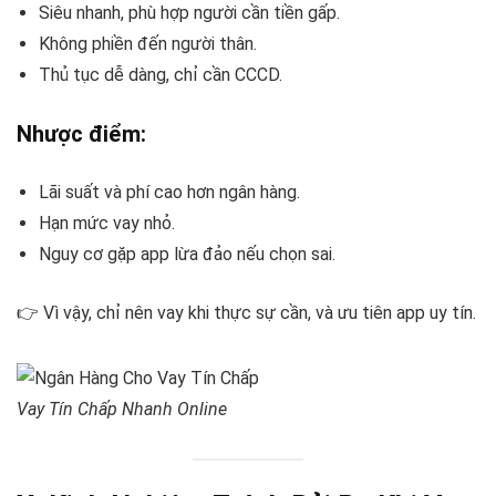
Siêu nhanh, phù hợp người cần tiền gấp.
Không phiền đến người thân.
Thủ tục dễ dàng, chỉ cần CCCD.
Nhược điểm:
Lãi suất và phí cao hơn ngân hàng.
Hạn mức vay nhỏ.
Nguy cơ gặp app lừa đảo nếu chọn sai.
👉 Vì vậy, chỉ nên vay khi thực sự cần, và ưu tiên app uy tín.
Vay Tín Chấp Nhanh Online