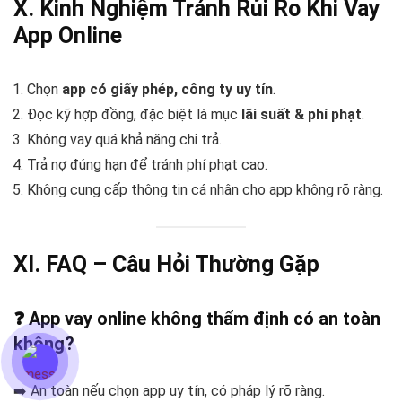
X. Kinh Nghiệm Tránh Rủi Ro Khi Vay
App Online
Chọn
app có giấy phép, công ty uy tín
.
Đọc kỹ hợp đồng, đặc biệt là mục
lãi suất & phí phạt
.
Không vay quá khả năng chi trả.
Trả nợ đúng hạn để tránh phí phạt cao.
Không cung cấp thông tin cá nhân cho app không rõ ràng.
XI. FAQ – Câu Hỏi Thường Gặp
❓ App vay online không thẩm định có an toàn
không?
➡️ An toàn nếu chọn app uy tín, có pháp lý rõ ràng.