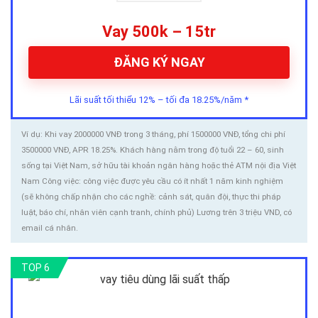
Vay 500k – 15tr
ĐĂNG KÝ NGAY
Lãi suất tối thiểu 12% – tối đa 18.25%/năm *
Ví dụ: Khi vay 2000000 VNĐ trong 3 tháng, phí 1500000 VNĐ, tổng chi phí
3500000 VNĐ, APR 18.25%. Khách hàng nằm trong độ tuổi 22 – 60, sinh
sống tại Việt Nam, sở hữu tài khoản ngân hàng hoặc thẻ ATM nội địa Việt
Nam Công việc: công việc được yêu cầu có ít nhất 1 năm kinh nghiệm
(sẽ không chấp nhận cho các nghề: cảnh sát, quân đội, thực thi pháp
luật, báo chí, nhân viên cạnh tranh, chính phủ) Lương trên 3 triệu VND, có
email cá nhân.
TOP 6