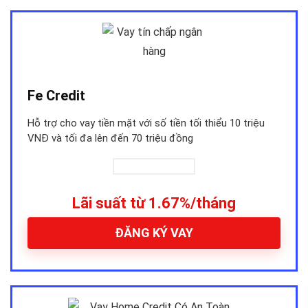
Fe Credit
Hỗ trợ cho vay tiền mặt với số tiền tối thiểu 10 triệu
VNĐ và tối đa lên đến 70 triệu đồng
Lãi suất từ 1.67%/tháng
ĐĂNG KÝ VAY