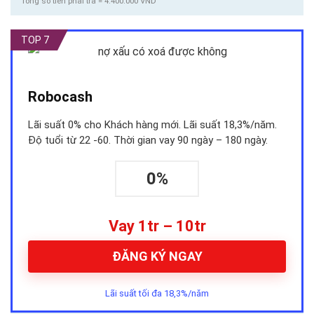
Tổng số tiền phải trả = 4.400.000 VND
TOP 7
Robocash
Lãi suất 0% cho Khách hàng mới. Lãi suất 18,3%/năm.
Độ tuổi từ 22 -60. Thời gian vay 90 ngày – 180 ngày.
0%
Vay 1tr – 10tr
ĐĂNG KÝ NGAY
Lãi suất tối đa 18,3%/năm