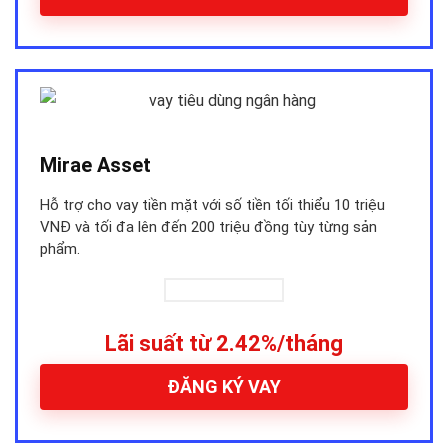
Mirae Asset
Hỗ trợ cho vay tiền mặt với số tiền tối thiểu 10 triệu
VNĐ và tối đa lên đến 200 triệu đồng tùy từng sản
phẩm.
Lãi suất từ 2.42%/tháng
ĐĂNG KÝ VAY