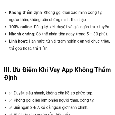
Không thẩm định
: Không gọi điện xác minh công ty,
người thân, không cần chứng minh thu nhập.
100% online
: Đăng ký, xét duyệt và giải ngân trực tuyến.
Nhanh chóng
: Có thể nhận tiền ngay trong 5 – 30 phút.
Linh hoạt
: Hạn mức từ vài trăm nghìn đến vài chục triệu,
trả góp hoặc trả 1 lần.
III. Ưu Điểm Khi Vay App Không Thẩm
Định
✅ Duyệt siêu nhanh, không cần hồ sơ phức tạp.
✅ Không gọi điện làm phiền người thân, công ty.
✅ Giải ngân 24/7, kể cả ngoài giờ hành chính.
✅ Phù hợp cho người cần tiền gấp.