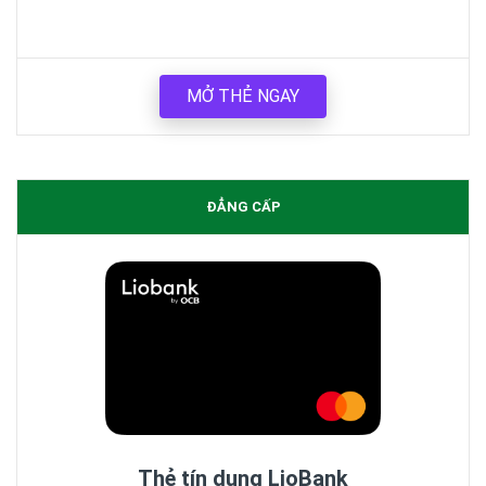
MỞ THẺ NGAY
ĐẲNG CẤP
Thẻ tín dụng LioBank