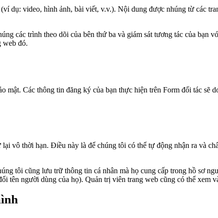
(ví dụ: video, hình ảnh, bài viết, v.v.). Nội dung được nhúng từ các 
húng các trình theo dõi của bên thứ ba và giám sát tương tác của bạn 
g web đó.
ảo mật. Các thông tin đăng ký của bạn thực hiện trên Form đối tác sẽ d
ữ lại vô thời hạn. Điều này là để chúng tôi có thể tự động nhận ra và c
húng tôi cũng lưu trữ thông tin cá nhân mà họ cung cấp trong hồ sơ ng
 đổi tên người dùng của họ). Quản trị viên trang web cũng có thể xem và
mình