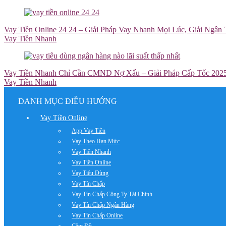
Vay Tiền Online 24 24 – Giải Pháp Vay Nhanh Mọi Lúc, Giải Ngân
Vay Tiền Nhanh
Vay Tiền Nhanh Chỉ Cần CMND Nợ Xấu – Giải Pháp Cấp Tốc 202
Vay Tiền Nhanh
DANH MỤC ĐIỀU HƯỚNG
Vay Tiền Online
App Vay Tiền
Vay Theo Hạn Mức
Vay Tiền Nhanh
Vay Tiền Online
Vay Tiêu Dùng
Vay Tín Chấp
Vay Tín Chấp Công Ty Tài Chính
Vay Tín Chấp Ngân Hàng
Vay Tín Chấp Online