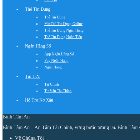
Cầm Đồ
Thẻ Tín Dụng
Thẻ Tín Dụng
Mở Thẻ Tín Dụng Online
Thẻ Tín Dụng Ngân Hàng
Thẻ Tín Dụng Hoàn Tiền
Ngân Hàng Số
App Ngân Hàng Số
Vay Ngân Hàng
Ngân Hàng
Tin Tức
Tài Chính
Tư Vấn Tài Chính
Hỗ Trợ Nợ Xấu
Bình Tâm An
Bình Tâm An – An Tâm Tài Chính, vững bước tương lai. Bình Tâm An n
Về Chúng Tôi