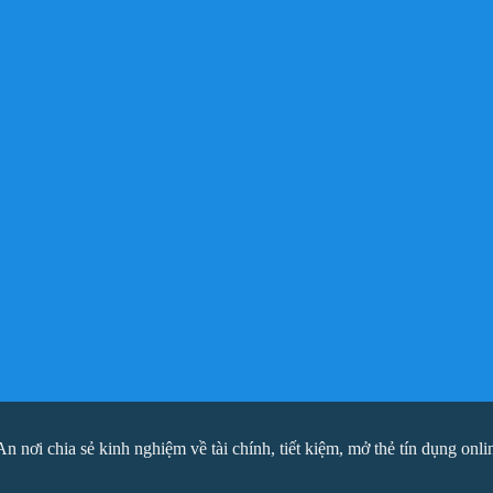
ơi chia sẻ kinh nghiệm về tài chính, tiết kiệm, mở thẻ tín dụng onli