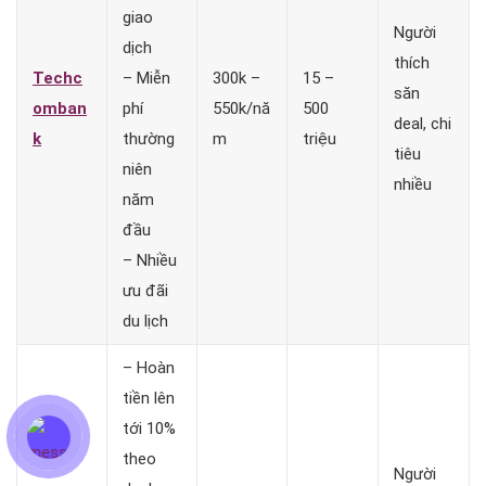
giao
Người
dịch
thích
Techc
– Miễn
300k –
15 –
săn
omban
phí
550k/nă
500
deal, chi
k
thường
m
triệu
tiêu
niên
nhiều
năm
đầu
– Nhiều
ưu đãi
du lịch
– Hoàn
tiền lên
tới 10%
theo
Người