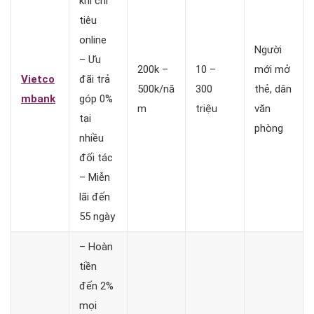
khi chi
tiêu
online
Người
– Ưu
200k –
10 –
mới mở
Vietco
đãi trả
500k/nă
300
thẻ, dân
mbank
góp 0%
m
triệu
văn
tại
phòng
nhiều
đối tác
– Miễn
lãi đến
55 ngày
– Hoàn
tiền
đến 2%
mọi