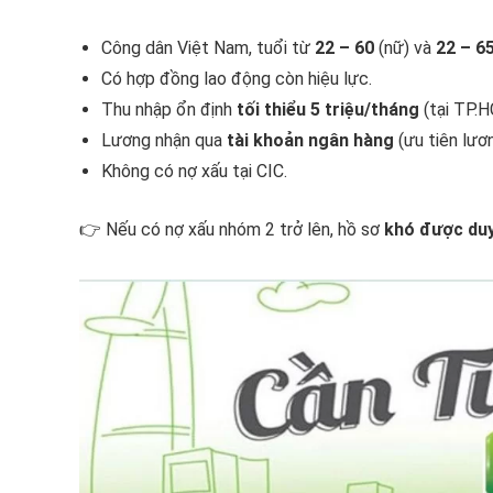
Công dân Việt Nam, tuổi từ
22 – 60
(nữ) và
22 – 6
Có hợp đồng lao động còn hiệu lực.
Thu nhập ổn định
tối thiểu 5 triệu/tháng
(tại TP.H
Lương nhận qua
tài khoản ngân hàng
(ưu tiên lươ
Không có nợ xấu tại CIC.
👉 Nếu có nợ xấu nhóm 2 trở lên, hồ sơ
khó được du