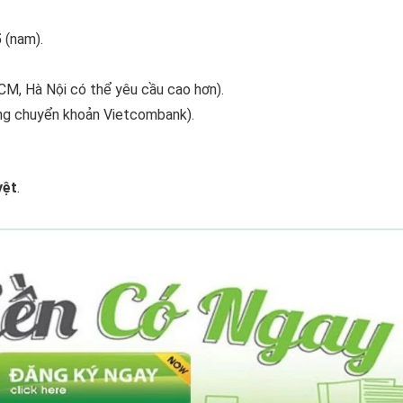
5
(nam).
CM, Hà Nội có thể yêu cầu cao hơn).
ng chuyển khoản Vietcombank).
yệt
.