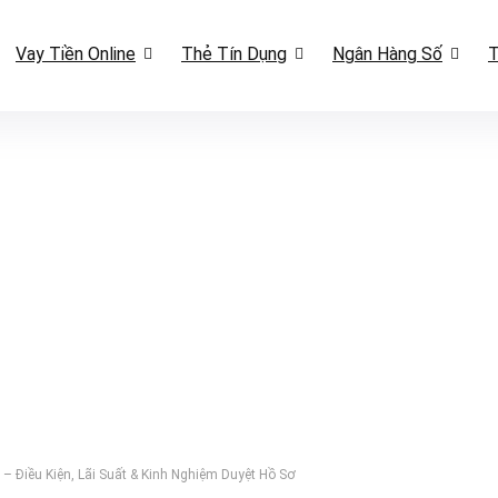
Vay Tiền Online
Thẻ Tín Dụng
Ngân Hàng Số
T
 Điều Kiện, Lãi Suất & Kinh Nghiệm Duyệt Hồ Sơ