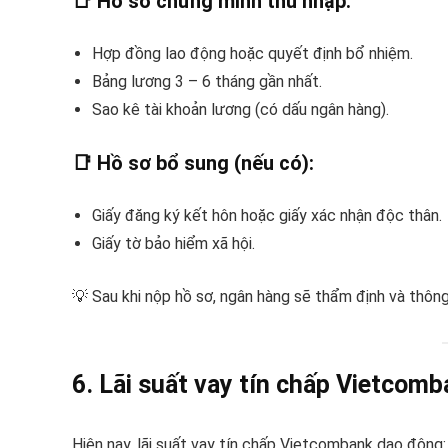
📑 Hồ sơ chứng minh thu nhập:
Hợp đồng lao động hoặc quyết định bổ nhiệm.
Bảng lương 3 – 6 tháng gần nhất.
Sao kê tài khoản lương (có dấu ngân hàng).
📑 Hồ sơ bổ sung (nếu có):
Giấy đăng ký kết hôn hoặc giấy xác nhận độc thân.
Giấy tờ bảo hiểm xã hội.
💡 Sau khi nộp hồ sơ, ngân hàng sẽ thẩm định và thôn
6. Lãi suất vay tín chấp Vietcom
Hiện nay, lãi suất vay tín chấp Vietcombank dao động: