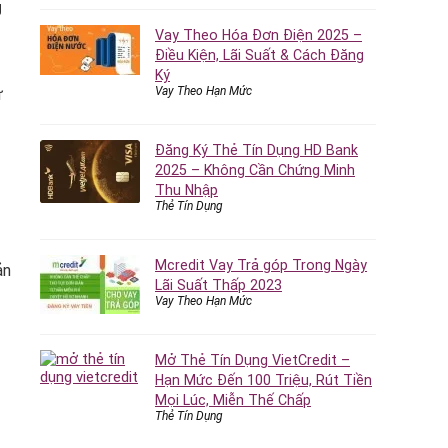
g
Vay Theo Hóa Đơn Điện 2025 –
Điều Kiện, Lãi Suất & Cách Đăng
Ký
Vay Theo Hạn Mức
ư
Đăng Ký Thẻ Tín Dụng HD Bank
2025 – Không Cần Chứng Minh
Thu Nhập
Thẻ Tín Dụng
Mcredit Vay Trả góp Trong Ngày
ản
Lãi Suất Thấp 2023
Vay Theo Hạn Mức
Mở Thẻ Tín Dụng VietCredit –
Hạn Mức Đến 100 Triệu, Rút Tiền
Mọi Lúc, Miễn Thế Chấp
Thẻ Tín Dụng