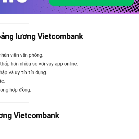
 bảng lương Vietcombank
nhân viên văn phòng.
p hơn nhiều so với vay app online.
ập và uy tín tín dụng.
ệc.
rong hợp đồng.
lương Vietcombank