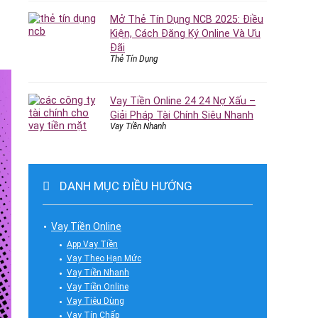
Mở Thẻ Tín Dụng NCB 2025: Điều
Kiện, Cách Đăng Ký Online Và Ưu
Đãi
Thẻ Tín Dụng
Vay Tiền Online 24 24 Nợ Xấu –
Giải Pháp Tài Chính Siêu Nhanh
Vay Tiền Nhanh
DANH MỤC ĐIỀU HƯỚNG
Vay Tiền Online
App Vay Tiền
Vay Theo Hạn Mức
Vay Tiền Nhanh
Vay Tiền Online
Vay Tiêu Dùng
Vay Tín Chấp