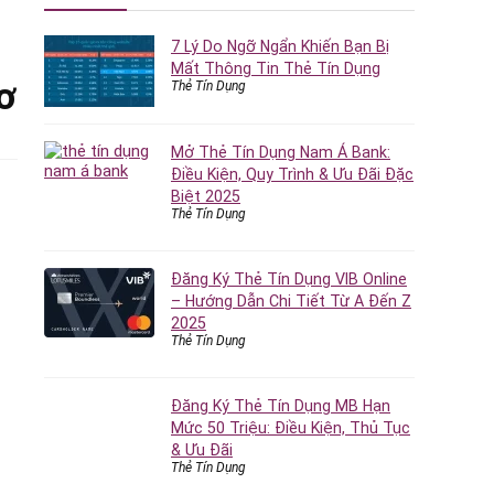
7 Lý Do Ngỡ Ngẩn Khiến Bạn Bị
Mất Thông Tin Thẻ Tín Dụng
ơ
Thẻ Tín Dụng
Mở Thẻ Tín Dụng Nam Á Bank:
Điều Kiện, Quy Trình & Ưu Đãi Đặc
Biệt 2025
Thẻ Tín Dụng
Đăng Ký Thẻ Tín Dụng VIB Online
– Hướng Dẫn Chi Tiết Từ A Đến Z
2025
Thẻ Tín Dụng
Đăng Ký Thẻ Tín Dụng MB Hạn
Mức 50 Triệu: Điều Kiện, Thủ Tục
& Ưu Đãi
Thẻ Tín Dụng