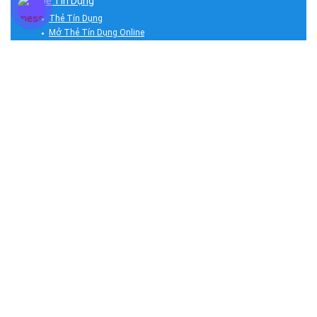
Thẻ Tín Dụng
Thẻ Tín Dụng
Mở Thẻ Tín Dụng Online
Thẻ Tín Dụng Ngân Hàng
Thẻ Tín Dụng Hoàn Tiền
Ngân Hàng Số
App Ngân Hàng Số
Vay Ngân Hàng
Ngân Hàng
Tin Tức
Tài Chính
Tư Vấn Tài Chính
Hỗ Trợ Nợ Xấu
Bình Tâm An
Bình Tâm An – An Tâm Tài Chính, vững bước tương lai. Bình Tâm An nơi