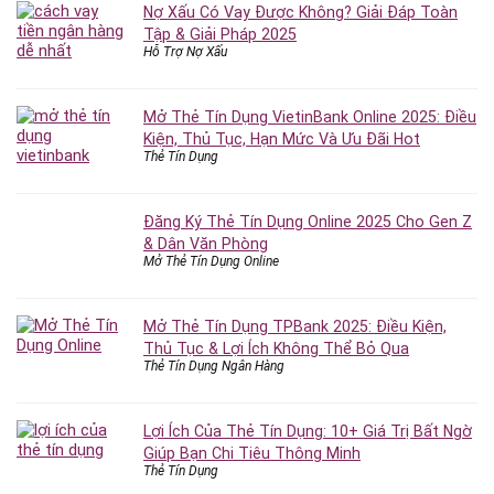
Nợ Xấu Có Vay Được Không? Giải Đáp Toàn
Tập & Giải Pháp 2025
Hỗ Trợ Nợ Xấu
Mở Thẻ Tín Dụng VietinBank Online 2025: Điều
Kiện, Thủ Tục, Hạn Mức Và Ưu Đãi Hot
Thẻ Tín Dụng
Đăng Ký Thẻ Tín Dụng Online 2025 Cho Gen Z
& Dân Văn Phòng
Mở Thẻ Tín Dụng Online
Mở Thẻ Tín Dụng TPBank 2025: Điều Kiện,
Thủ Tục & Lợi Ích Không Thể Bỏ Qua
Thẻ Tín Dụng Ngân Hàng
Lợi Ích Của Thẻ Tín Dụng: 10+ Giá Trị Bất Ngờ
Giúp Bạn Chi Tiêu Thông Minh
Thẻ Tín Dụng