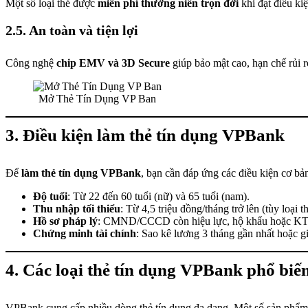
Một số loại thẻ được
miễn phí thường niên trọn đời
khi đạt điều kiện
2.5. An toàn và tiện lợi
Công nghệ
chip EMV và 3D Secure
giúp bảo mật cao, hạn chế rủi ro
Mở Thẻ Tín Dụng VP Ban
3. Điều kiện làm thẻ tín dụng VPBank
Để
làm thẻ tín dụng VPBank
, bạn cần đáp ứng các điều kiện cơ bả
Độ tuổi
: Từ 22 đến 60 tuổi (nữ) và 65 tuổi (nam).
Thu nhập tối thiểu
: Từ 4,5 triệu đồng/tháng trở lên (tùy loại th
Hồ sơ pháp lý
: CMND/CCCD còn hiệu lực, hộ khẩu hoặc KT
Chứng minh tài chính
: Sao kê lương 3 tháng gần nhất hoặc gi
4. Các loại thẻ tín dụng VPBank phổ biế
VPBank cung cấp nhiều dòng thẻ tín dụng đa dạng. Một số sản phẩm 