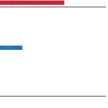
KÝ THẺ TÍN DỤNG VPBANK NGAY
ÃI 1 TRIỆU