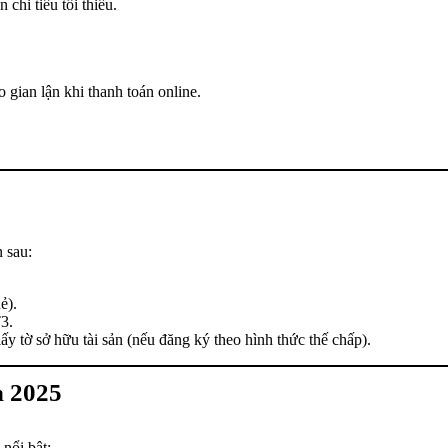
 chi tiêu tối thiểu.
 gian lận khi thanh toán online.
n sau:
ẻ).
3.
ấy tờ sở hữu tài sản (nếu đăng ký theo hình thức thế chấp).
n 2025
nổi bật: