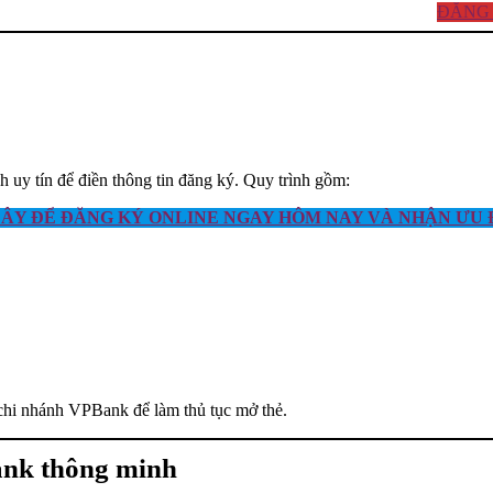
ĐĂNG 
h uy tín để điền thông tin đăng ký. Quy trình gồm:
ÂY ĐỂ ĐĂNG KÝ ONLINE NGAY HÔM NAY VÀ NHẬN ƯU Đ
hi nhánh VPBank để làm thủ tục mở thẻ.
ank thông minh