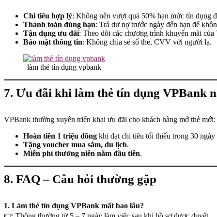
Chi tiêu hợp lý
: Không nên vượt quá 50% hạn mức tín dụng để 
Thanh toán đúng hạn
: Trả dư nợ trước ngày đến hạn để không 
Tận dụng ưu đãi
: Theo dõi các chương trình khuyến mãi củ
Bảo mật thông tin
: Không chia sẻ số thẻ, CVV với người lạ.
làm thẻ tín dụng vpbank
7. Ưu đãi khi làm thẻ tín dụng VPBank 
VPBank thường xuyên triển khai ưu đãi cho khách hàng mở thẻ mới:
Hoàn tiền 1 triệu đồng
khi đạt chi tiêu tối thiểu trong 30 ngày
Tặng voucher mua sắm, du lịch
.
Miễn phí thường niên năm đầu tiên
.
8. FAQ – Câu hỏi thường gặp
1. Làm thẻ tín dụng VPBank mất bao lâu?
👉 Thông thường từ 5 – 7 ngày làm việc sau khi hồ sơ được duyệt.