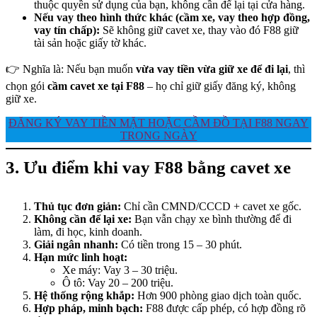
thuộc quyền sử dụng của bạn, không cần để lại tại cửa hàng.
Nếu vay theo hình thức khác (cầm xe, vay theo hợp đồng,
vay tín chấp):
Sẽ không giữ cavet xe, thay vào đó F88 giữ
tài sản hoặc giấy tờ khác.
👉 Nghĩa là: Nếu bạn muốn
vừa vay tiền vừa giữ xe để đi lại
, thì
chọn gói
cầm cavet xe tại F88
– họ chỉ giữ giấy đăng ký, không
giữ xe.
ĐĂNG KÝ VAY TIỀN MẶT HOẶC CẦM ĐỒ TẠI F88 NGAY
TRONG NGÀY
3. Ưu điểm khi vay F88 bằng cavet xe
Thủ tục đơn giản:
Chỉ cần CMND/CCCD + cavet xe gốc.
Không cần để lại xe:
Bạn vẫn chạy xe bình thường để đi
làm, đi học, kinh doanh.
Giải ngân nhanh:
Có tiền trong 15 – 30 phút.
Hạn mức linh hoạt:
Xe máy: Vay 3 – 30 triệu.
Ô tô: Vay 20 – 200 triệu.
Hệ thống rộng khắp:
Hơn 900 phòng giao dịch toàn quốc.
Hợp pháp, minh bạch:
F88 được cấp phép, có hợp đồng rõ