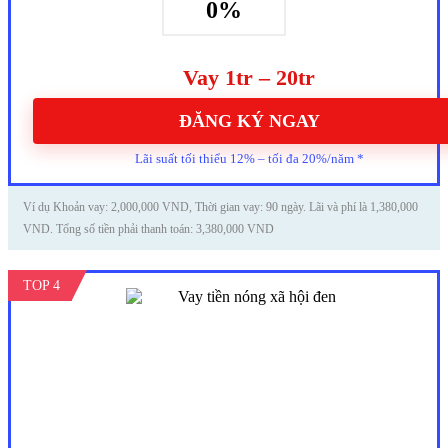
0%
Vay 1tr – 20tr
ĐĂNG KÝ NGAY
Lãi suất tối thiểu 12% – tối đa 20%/năm *
Ví dụ Khoản vay: 2,000,000 VND, Thời gian vay: 90 ngày. Lãi và phí là 1,380,000
VND. Tổng số tiền phải thanh toán: 3,380,000 VND
TOP 4