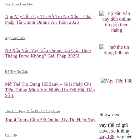
Vay Theo Hạn Mức
App Vay Tiền Uy Tín Hỗ Trợ Nợ Xấu – Giải
Pháp Tài Chính Online An Toàn 2025
App Vay Tiền
Nợ Xấu Vẫn Vay Tiền Online Trả Góp Theo
Tháng Được Không? Giải Pháp 2025!
Hỗ Trợ Nợ Xấu
Mở Thẻ Tín Dụng HDBank – Giải Pháp Chi
Tiêu Thông Minh Với Nhiều Ưu Đãi Hấp Dẫn
Số 1
Thẻ Tín Dụng Miễn Phí Thường Niên
Show next
Top 4 Trang Cầm Đồ Online Uy Tín Hiện Nay
vay f88 có giữ
cavet xe không,
Cầm Đồ
vay f88
, vay tiền