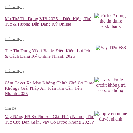
Thẻ Tín Dụng
Mở Thẻ Tín Dụng VIB 2025 – Điều Kiện, Thủ
Tục & Hướng Dẫn Đăng Ký Online
Thẻ Tín Dụng
Thẻ Tín Dụng Vikki Bank: Điều Kiện, Lợi Ích
& Cách Đăng Ký Online Nhanh 2025
Thẻ Tín Dụng
Cầm Cavet Xe Máy Không Chính Chủ Có Được
Không? Giải Pháp An Toàn Khi Cần Tiền
Nhanh 2025
Cầm Đồ
Vay Nóng Hồ Sơ Photo – Giải Pháp Nhanh, Thủ
Tục Cực Đơn Giản, Vay Có Được Không 2025?