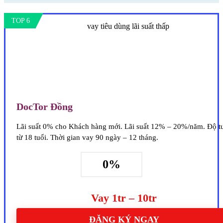
TOP 6
DocTor Đồng
Lãi suất 0% cho Khách hàng mới. Lãi suất 12% – 20%/năm. Độ t
từ 18 tuổi. Thời gian vay 90 ngày – 12 tháng.
0%
Vay 1tr – 10tr
ĐĂNG KÝ NGAY