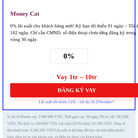
Money Cat
0% lãi xuất cho khách hàng mới! Kỳ hạn tối thiểu 91 ngày – Tối 
182 ngày. Chỉ cần CMND, số điện thoại chưa từng đăng ký trong
vòng 30 ngày
0%
Vay 1tr – 10tr
ĐĂNG KÝ VAY
Lãi suất tối thiểu 12% – tối đa 18.25%/năm *
Ví dụ về Khoản vay: 3 000 000 VND, Thời gian vay: 90 ngày, Phí tư vấn: 585,000
VND, Phí dịch vụ: 630,000 VND, Lãi suất (18.0%/năm): 91,500 VND, Tổng số
tiền thanh toán: 4,306,500 VND Lãi suất có thể thay đổi tùy vào thời điểm khách
hàng đăng ký tư vấn khoản vay, và điểm tín dụng của khách hàng.