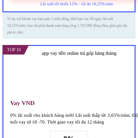
Lãi suất tối thiểu 12% – tối đa 18,25%/năm
Ví dụ với khoản vay hạn mức 1 triệu đồng, thời hạn vay 30 ngày, lãi suất
18,25%/năm, bạn chỉ phải thanh toán tổng cộng 1.765.000 đồng (Bao gồm gốc-lãi-
phí tư vấn)
TOP 10
Vay VND
0% lãi xuất cho khách hàng mới! Lãi suất thấp từ: 3,65%/năm. Độ
tuổi vay từ 18 -70. Thời gian vay tối đa 12 tháng