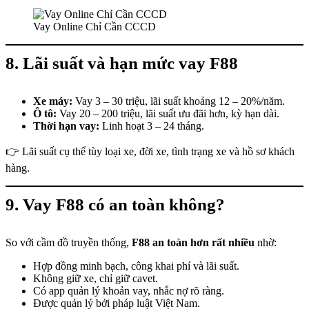
Vay Online Chỉ Cần CCCD
8. Lãi suất và hạn mức vay F88
Xe máy:
Vay 3 – 30 triệu, lãi suất khoảng 12 – 20%/năm.
Ô tô:
Vay 20 – 200 triệu, lãi suất ưu đãi hơn, kỳ hạn dài.
Thời hạn vay:
Linh hoạt 3 – 24 tháng.
👉 Lãi suất cụ thể tùy loại xe, đời xe, tình trạng xe và hồ sơ khách
hàng.
9. Vay F88 có an toàn không?
So với cầm đồ truyền thống,
F88 an toàn hơn rất nhiều
nhờ:
Hợp đồng minh bạch, công khai phí và lãi suất.
Không giữ xe, chỉ giữ cavet.
Có app quản lý khoản vay, nhắc nợ rõ ràng.
Được quản lý bởi pháp luật Việt Nam.