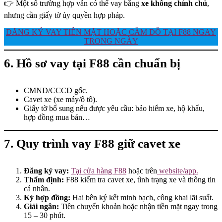
👉 Một số trường hợp vẫn có thể vay bằng
xe không chính chủ
,
nhưng cần giấy tờ ủy quyền hợp pháp.
ĐĂNG KÝ VAY TIỀN MẶT HOẶC CẦM ĐỒ TẠI F88 NGAY
TRONG NGÀY
6. Hồ sơ vay tại F88 cần chuẩn bị
CMND/CCCD gốc.
Cavet xe (xe máy/ô tô).
Giấy tờ bổ sung nếu được yêu cầu: bảo hiểm xe, hộ khẩu,
hợp đồng mua bán…
7. Quy trình vay F88 giữ cavet xe
Đăng ký vay:
Tại cửa hàng F88
hoặc trên
website/app.
Thẩm định:
F88 kiểm tra cavet xe, tình trạng xe và thông tin
cá nhân.
Ký hợp đồng:
Hai bên ký kết minh bạch, công khai lãi suất.
Giải ngân:
Tiền chuyển khoản hoặc nhận tiền mặt ngay trong
15 – 30 phút.