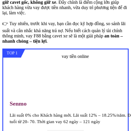
giữ cavet gốc, không giữ xe
. Đây chính là điểm cộng lớn giúp
khách hàng vừa vay được tiền nhanh, vừa duy trì phương tiện để đi
lại, làm việc.
👉 Tuy nhiên, trước khi vay, bạn cần đọc kỹ hợp đồng, so sánh lãi
suất và cân nhắc khả năng trả nợ. Nếu biết cách quản lý tài chính
thông minh, vay F88 bằng cavet xe sẽ là một giải pháp
an toàn –
nhanh chóng – tiện lợi
.
TOP 1
Senmo
Lãi suất 0% cho Khách hàng mới. Lãi suất 12% – 18.25%/năm. 
tuổi từ 20- 70. Thời gian vay 62 ngày – 121 ngày