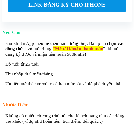
LINK ĐĂNG KÝ CHO IPHONE
Yêu Cầu
Sau khi tải App theo hệ điều hành tưng ứng. Bạn phải
chọn vào
dòng thứ 1
với nội dung
“Mở tài khoản thanh toán
” thì mới
đăng ký được và nhận tiền hoàn 500k nhé!
Độ tuổi từ 25 tuổi
Thu nhập từ 6 triệu/tháng
Ưu tiên mở thẻ everyday có hạn mức tốt và dễ phê duyệt nhất
Nhược Điểm
Không có nhiều chương trình tốt cho khách hàng như các dòng
thẻ khác (ví dụ như hoàn tiền, tích điểm, đổi quà…)