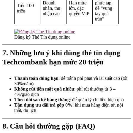
Doanh
Hạn mức
phức tạp,
Trên 100
nhân, thu
lớn, đặc
dễ “vung
triệu
nhập cao
quyền VIP
tay quá
trán”
Đăng ký Thẻ Tín dụng online
7. Những lưu ý khi dùng thẻ tín dụng
Techcombank hạn mức 20 triệu
Thanh toán đúng hạn
: để tránh phí phạt và lãi suất cao (tới
30%/năm)
Không rút tiền mặt quá nhiều
: phí rút thường từ 3 –
4%/giao dịch
Theo dõi sao kê hàng tháng
: để quản lý chi tiêu hiệu quả
Tận dụng ưu đãi trả góp 0%
: khi mua hàng điện tử, nội
thất, du lịch
8. Câu hỏi thường gặp (FAQ)