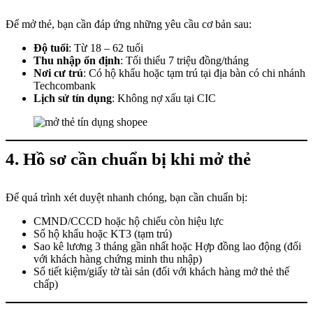
Để mở thẻ, bạn cần đáp ứng những yêu cầu cơ bản sau:
Độ tuổi
: Từ 18 – 62 tuổi
Thu nhập ổn định
: Tối thiểu 7 triệu đồng/tháng
Nơi cư trú
: Có hộ khẩu hoặc tạm trú tại địa bàn có chi nhánh
Techcombank
Lịch sử tín dụng
: Không nợ xấu tại CIC
4. Hồ sơ cần chuẩn bị khi mở thẻ
Để quá trình xét duyệt nhanh chóng, bạn cần chuẩn bị:
CMND/CCCD hoặc hộ chiếu còn hiệu lực
Sổ hộ khẩu hoặc KT3 (tạm trú)
Sao kê lương 3 tháng gần nhất hoặc Hợp đồng lao động (đối
với khách hàng chứng minh thu nhập)
Sổ tiết kiệm/giấy tờ tài sản (đối với khách hàng mở thẻ thế
chấp)