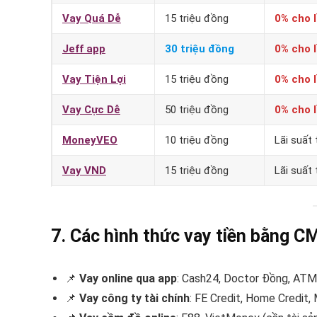
Vay Quá Dễ
15 triệu đồng
0% cho 
Jeff app
30 triệu đồng
0% cho 
Vay Tiện Lợi
15 triệu đồng
0% cho 
Vay Cực Dễ
50 triệu đồng
0% cho 
MoneyVEO
10 triệu đồng
Lãi suất
Vay VND
15 triệu đồng
Lãi suấ
7. Các hình thức vay tiền bằng 
📌
Vay online qua app
: Cash24, Doctor Đồng, ATM
📌
Vay công ty tài chính
: FE Credit, Home Credit,