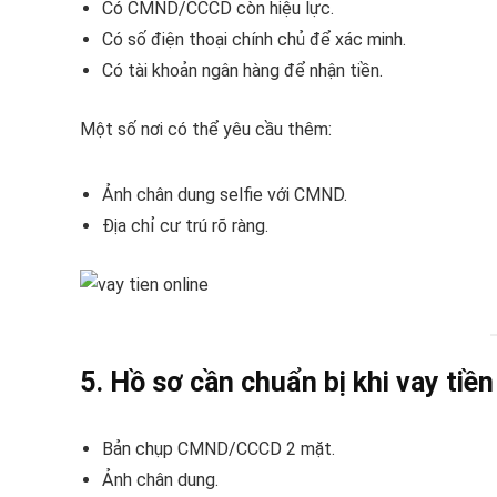
Có CMND/CCCD còn hiệu lực.
Có số điện thoại chính chủ để xác minh.
Có tài khoản ngân hàng để nhận tiền.
Một số nơi có thể yêu cầu thêm:
Ảnh chân dung selfie với CMND.
Địa chỉ cư trú rõ ràng.
5. Hồ sơ cần chuẩn bị khi vay ti
Bản chụp CMND/CCCD 2 mặt.
Ảnh chân dung.