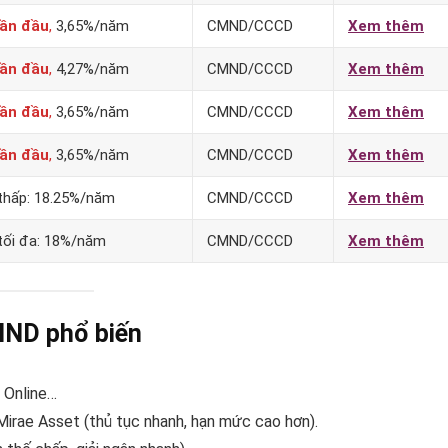
lần đầu
,
3,65%/năm
CMND/CCCD
Xem thêm
lần đầu
,
4,27%/năm
CMND/CCCD
Xem thêm
lần đầu
,
3,65%/năm
CMND/CCCD
Xem thêm
lần đầu
,
3,65%/năm
CMND/CCCD
Xem thêm
 thấp: 18.25%/năm
CMND/CCCD
Xem thêm
t tối đa: 18%/năm
CMND/CCCD
Xem thêm
CMND phổ biến
 Online…
 Mirae Asset (thủ tục nhanh, hạn mức cao hơn).