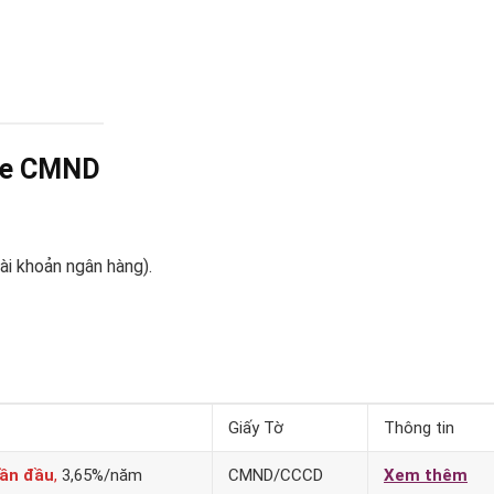
ine CMND
ài khoản ngân hàng).
Giấy Tờ
Thông tin
lần đầu
,
3,65%/năm
CMND/CCCD
Xem thêm