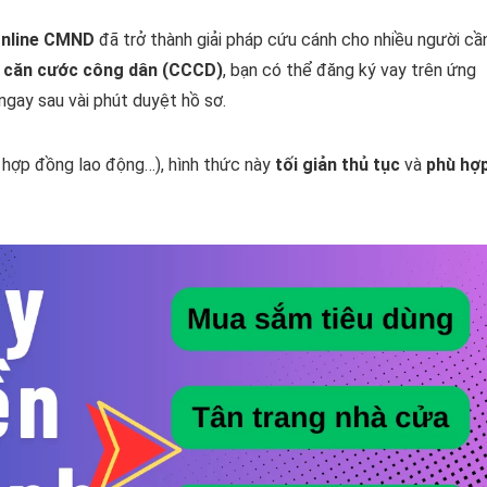
 online CMND
đã trở thành giải pháp cứu cánh cho nhiều người cầ
 căn cước công dân (CCCD)
, bạn có thể đăng ký vay trên ứng
ngay sau vài phút duyệt hồ sơ.
 hợp đồng lao động…), hình thức này
tối giản thủ tục
và
phù hợ