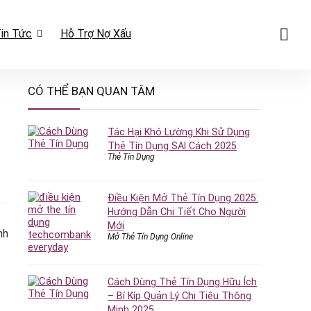
in Tức
Hỗ Trợ Nợ Xấu
CÓ THỂ BẠN QUAN TÂM
Tác Hại Khó Lường Khi Sử Dụng
Thẻ Tín Dụng SAI Cách 2025
Thẻ Tín Dụng
Điều Kiện Mở Thẻ Tín Dụng 2025:
Hướng Dẫn Chi Tiết Cho Người
Mới
nh
Mở Thẻ Tín Dụng Online
Cách Dùng Thẻ Tín Dụng Hữu Ích
– Bí Kíp Quản Lý Chi Tiêu Thông
Minh 2025