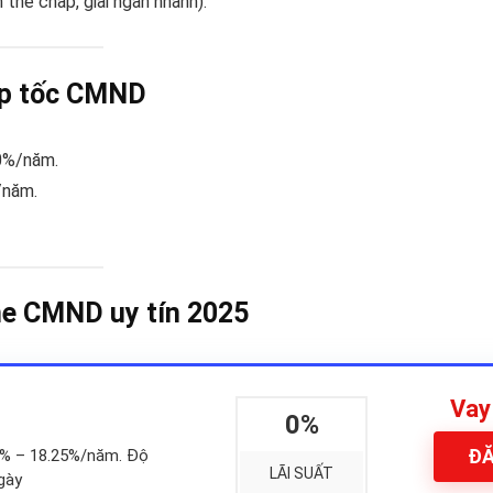
 thế chấp, giải ngân nhanh).
cấp tốc CMND
40%/năm.
%/năm.
ine CMND uy tín 2025
Vay
0%
ĐĂ
12% – 18.25%/năm. Độ
LÃI SUẤT
ngày