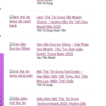
Thẻ Tín Dụng
n
Làm Thẻ Tín Dụng VIB Nhanh
Chóng – Hướng Dẫn Chi Tiết Cho
Người Mới 2025
Thẻ Tín Dụng Hoàn Tiền
p
Vay tiền Doctor Đồng – Giải Pháp
Vay Nhanh, Thủ Tục Đơn Giản,
Duyệt Trong Ngày 2025
Vay Tiền Nhanh
Mở Thẻ Tín Dụng VietCredit –
Hạn Mức Đến 100 Triệu, Rút Tiền
Mọi Lúc, Miễn Thế Chấp
Thẻ Tín Dụng
Điều Kiện Mở Thẻ Tín Dụng
Techcombank 2025: Hướng Dẫn