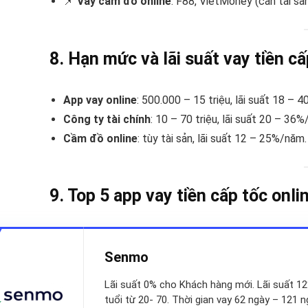
📌
Vay cầm đồ online
: F88, VietMoney (cần tài sản
8. Hạn mức và lãi suất vay tiền 
App vay online
: 500.000 – 15 triệu, lãi suất 18 – 
Công ty tài chính
: 10 – 70 triệu, lãi suất 20 – 36
Cầm đồ online
: tùy tài sản, lãi suất 12 – 25%/năm.
9. Top 5 app vay tiền cấp tốc onl
Senmo
Lãi suất 0% cho Khách hàng mới. Lãi suất 
tuổi từ 20- 70. Thời gian vay 62 ngày – 121 