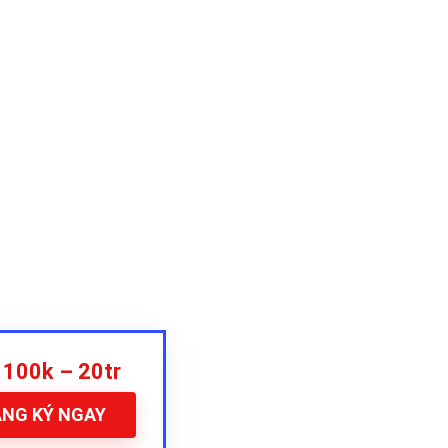
 100k – 20tr
NG KÝ NGAY