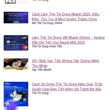
Cách Làm Thẻ Tín Dụng Nhanh 2025: Điều
Kiện, Thủ Tục & Mẹo Duyệt Thành Công
Mở Thẻ Tín Dụng Online
Làm Thẻ Tín Dụng VIB Nhanh Chóng – Hướng
Dẫn Chi Tiết Cho Người Mới 2025
Thẻ Tín Dụng Hoàn Tiền
20+ Web Vay Tiền Không Cần Chứng Minh
Thu Nhập
Vay Tiền Nhanh
Cách Sử Dụng Thẻ Tín Dụng Hiệu Quả: 10 Bí
Quyết Giúp Bạn Tiết Kiệm Và Tránh Nợ Xấu
Thẻ Tín Dụng