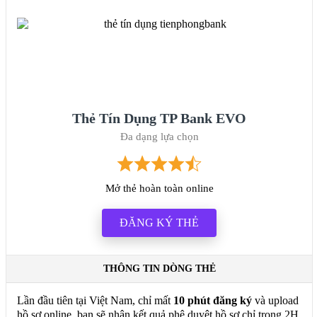
Thẻ Tín Dụng TP Bank EVO
Đa dạng lựa chọn
Mở thẻ hoàn toàn online
ĐĂNG KÝ THẺ
THÔNG TIN DÒNG THẺ
Lần đầu tiên tại Việt Nam, chỉ mất
10 phút đăng ký
và upload
hồ sơ online, bạn sẽ nhận kết quả phê duyệt hồ sơ chỉ trong 2H.