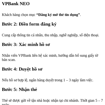
VPBank NEO
Khách hàng chọn mục
“Đăng ký mở thẻ tín dụng”
.
Bước 2: Điền form đăng ký
Cung cấp thông tin cá nhân, thu nhập, nghề nghiệp, số điện thoại.
Bước 3: Xác minh hồ sơ
Nhân viên VPBank liên hệ xác minh, hướng dẫn bổ sung giấy tờ
bản scan.
Bước 4: Duyệt hồ sơ
Nếu hồ sơ hợp lệ, ngân hàng duyệt trong 1 – 3 ngày làm việc.
Bước 5: Nhận thẻ
Thẻ sẽ được gửi về tận nhà hoặc nhận tại chi nhánh. Thời gian 5 – 7
ngày.