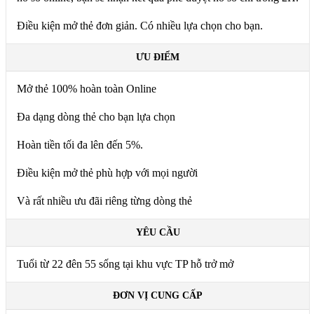
Điều kiện mở thẻ đơn giản. Có nhiều lựa chọn cho bạn.
ƯU ĐIỂM
Mở thẻ 100% hoàn toàn Online
Đa dạng dòng thẻ cho bạn lựa chọn
Hoàn tiền tối đa lên đến 5%.
Điều kiện mở thẻ phù hợp với mọi người
Và rất nhiều ưu đãi riêng từng dòng thẻ
YÊU CẦU
Tuổi từ 22 đên 55 sống tại khu vực TP hỗ trở mở
ĐƠN VỊ CUNG CẤP