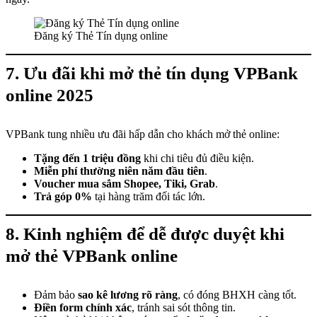
Đăng ký Thẻ Tín dụng online
7. Ưu đãi khi mở thẻ tín dụng VPBank
online 2025
VPBank tung nhiều ưu đãi hấp dẫn cho khách mở thẻ online:
Tặng đến 1 triệu đồng
khi chi tiêu đủ điều kiện.
Miễn phí thường niên năm đầu tiên
.
Voucher mua sắm Shopee, Tiki, Grab
.
Trả góp 0%
tại hàng trăm đối tác lớn.
8. Kinh nghiệm để dễ được duyệt khi
mở thẻ VPBank online
Đảm bảo
sao kê lương rõ ràng
, có đóng BHXH càng tốt.
Điền form chính xác
, tránh sai sót thông tin.