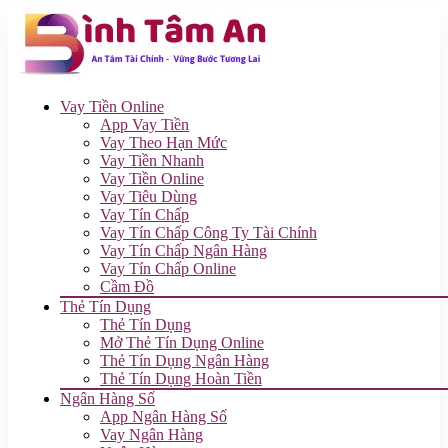
Vay Tiền Online
App Vay Tiền
Vay Theo Hạn Mức
Vay Tiền Nhanh
Vay Tiền Online
Vay Tiêu Dùng
Vay Tín Chấp
Vay Tín Chấp Công Ty Tài Chính
Vay Tín Chấp Ngân Hàng
Vay Tín Chấp Online
Cầm Đồ
Thẻ Tín Dụng
Thẻ Tín Dụng
Mở Thẻ Tín Dụng Online
Thẻ Tín Dụng Ngân Hàng
Thẻ Tín Dụng Hoàn Tiền
Ngân Hàng Số
App Ngân Hàng Số
Vay Ngân Hàng