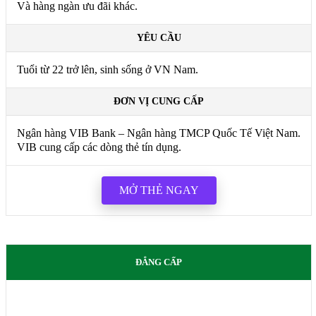
Và hàng ngàn ưu đãi khác.
YÊU CẦU
Tuổi từ 22 trở lên, sinh sống ở VN Nam.
ĐƠN VỊ CUNG CẤP
Ngân hàng VIB Bank – Ngân hàng TMCP Quốc Tế Việt Nam.
VIB cung cấp các dòng thẻ tín dụng.
MỞ THẺ NGAY
ĐẲNG CẤP