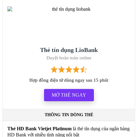
Thẻ tín dụng LioBank
Duyệt hoàn toàn online
Hợp đồng điện tử dùng ngay sau 15 phút
MỞ THẺ NGAY
THÔNG TIN DÒNG THẺ
Thẻ HD Bank Vietjet Platinum
là thẻ tín dụng của ngân hàng
HD Bank với nhiều tính năng nổi bật