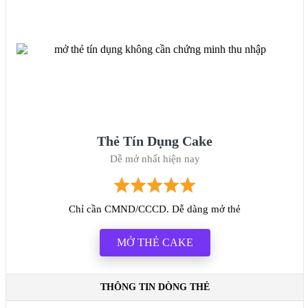
Thẻ Tín Dụng Cake
Dễ mở nhất hiện nay
Chỉ cần CMND/CCCD. Dễ dàng mở thẻ
MỞ THẺ CAKE
THÔNG TIN DÒNG THẺ