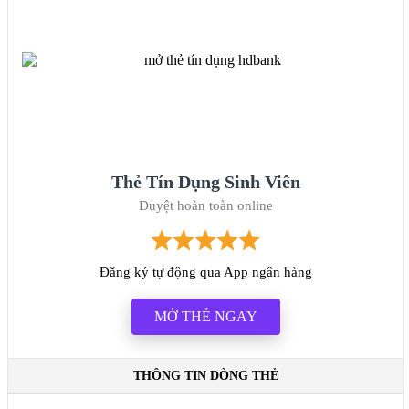
Thẻ Tín Dụng Sinh Viên
Duyệt hoàn toàn online
Đăng ký tự động qua App ngân hàng
MỞ THẺ NGAY
THÔNG TIN DÒNG THẺ