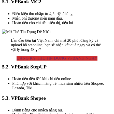
5.1. VPBank MC2
Điều kiện thu nhập: từ 4,5 triệu/tháng.
Miễn phí thường niên năm đầu.
Hoàn tiền cho chi tiêu siêu thị, tiện lợi.
Lần đầu tiên tại Việt Nam, chỉ mất 20 phút đăng ký và
upload hồ sơ online, bạn sẽ nhận kết quả ngay và có thẻ
vật lý trong 48 giờ.
ĐĂNG KÝ THẺ TÍN DỤNG VPBANK NGAY
5.2. VPBank StepUP
Hoàn tiền đến 6% khi chi tiêu online.
Phù hợp với khách hàng trẻ, mua sắm nhiều trên Shopee,
Lazada, Tiki.
5.3. VPBank Shopee
Dành riêng cho khách hàng nữ.