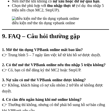
Nên mở thẻ khi không có
nợ xấu hoặc dư nợ quá hạn
.
Chọn thẻ phù hợp với
thu nhập thực tế
(ví dụ: thu nhập 5
triệu nên chọn MC2, StepUP).
điều kiện mở the tín dụng vpbank online
9. FAQ – Câu hỏi thường gặp
1. Mở thẻ tín dụng VPBank online mất bao lâu?
👉 Trung bình 5 – 7 ngày làm việc kể từ khi hồ sơ được duyệt.
2. Có thể mở thẻ VPBank online nếu thu nhập 5 triệu không?
👉 Có, bạn có thể đăng ký thẻ MC2 hoặc StepUP.
3. Nợ xấu có mở thẻ VPBank online được không?
👉 Không, khách hàng có nợ xấu nhóm 2 trở lên sẽ không được
duyệt.
4. Có cần đến ngân hàng khi mở online không?
👉 Thường thì không, nhưng có thể phải bổ sung hồ sơ bản cứng
khi VPBank yêu cầu.