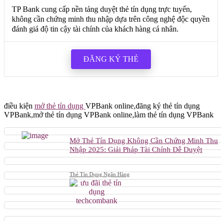
TP Bank cung cấp nền tảng duyệt thẻ tín dụng trực tuyến,
không cần chứng minh thu nhập dựa trên công nghệ độc quyền
đánh giá độ tin cậy tài chính của khách hàng cá nhân.
ĐĂNG KÝ THẺ
điều kiện
mở thẻ tín dụng
VPBank online,đăng ký thẻ tín dụng
VPBank,mở thẻ tín dụng VPBank online,làm thẻ tín dụng VPBank
Mở Thẻ Tín Dụng Không Cần Chứng Minh Thu
Nhập 2025: Giải Pháp Tài Chính Dễ Duyệt
Thẻ Tín Dụng Ngân Hàng