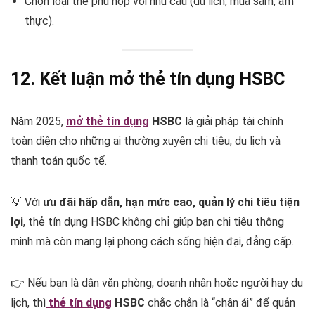
Chọn loại thẻ phù hợp với nhu cầu (du lịch, mua sắm, ẩm
thực).
12. Kết luận
mở thẻ tín dụng HSBC
Năm 2025,
mở thẻ tín dụng
HSBC
là giải pháp tài chính
toàn diện cho những ai thường xuyên chi tiêu, du lịch và
thanh toán quốc tế.
💡 Với
ưu đãi hấp dẫn, hạn mức cao, quản lý chi tiêu tiện
lợi
, thẻ tín dụng HSBC không chỉ giúp bạn chi tiêu thông
minh mà còn mang lại phong cách sống hiện đại, đẳng cấp.
👉 Nếu bạn là dân văn phòng, doanh nhân hoặc người hay du
lịch, thì
thẻ tín dụng
HSBC
chắc chắn là “chân ái” để quản