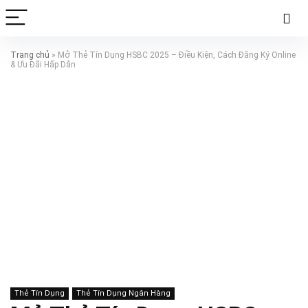
Trang chủ
»
Mở Thẻ Tín Dụng HSBC 2025 – Điều Kiện, Cách Đăng Ký Online
& Ưu Đãi Hấp Dẫn
Thẻ Tín Dụng
Thẻ Tín Dụng Ngân Hàng