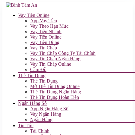
Vay Tiền Online
App Vay Tiền
Vay Theo Hạn Mức
Vay Tiền Nhanh
Vay Tiền Online
Vay Tiêu Dùng
Vay Tín Chấp
Vay Tín Chấp Công Ty Tài Chính
Vay Tín Chấp Ngân Hàng
Vay Tín Chấp Online
Cầm Đồ
Thẻ Tín Dụng
Thẻ Tín Dụng
Mở Thẻ Tín Dụng Online
Thẻ Tín Dụng Ngân Hàng
Thẻ Tín Dụng Hoàn Tiền
Ngân Hàng Số
App Ngân Hàng Số
Vay Ngân Hàng
Ngân Hàng
Tin Tức
Tài Chính