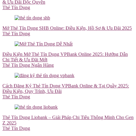
& Ưu Đãi Độc Quyền
Thẻ Tín Dụng
Mở Thẻ Tín Dụng SHB Online: Điều Kiện, Hồ Sơ & Ưu Đãi 2025
Thẻ Tín Dụng
Điều Kiện Mở Thẻ Tín Dụng VPBank Online 2025: Hướng Dẫn
Chi Tiết & Ưu Đãi Mới
Thẻ Tín Dụng Ngân Hàng
Cách Đăng Ký Thẻ Tín Dụng VPBank Online & Tại Quầy 2025:
Điều Kiện, Quy Trình, Ưu Đãi
Thẻ Tín Dụng
Thẻ Tín Dụng Liobank – Giải Pháp Chi Tiêu Thông Minh Cho Gen
Z 2025
Thẻ Tín Dụng