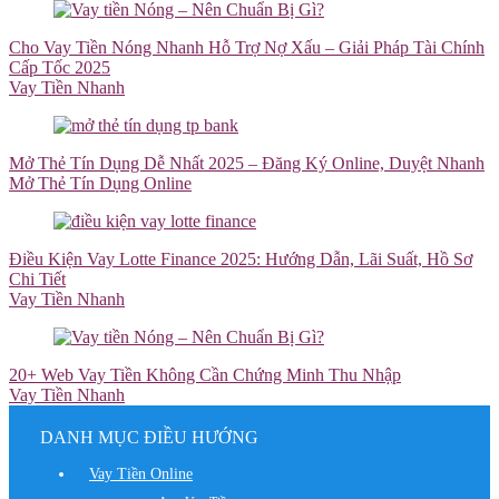
Cho Vay Tiền Nóng Nhanh Hỗ Trợ Nợ Xấu – Giải Pháp Tài Chính
Cấp Tốc 2025
Vay Tiền Nhanh
Mở Thẻ Tín Dụng Dễ Nhất 2025 – Đăng Ký Online, Duyệt Nhanh
Mở Thẻ Tín Dụng Online
Điều Kiện Vay Lotte Finance 2025: Hướng Dẫn, Lãi Suất, Hồ Sơ
Chi Tiết
Vay Tiền Nhanh
20+ Web Vay Tiền Không Cần Chứng Minh Thu Nhập
Vay Tiền Nhanh
DANH MỤC ĐIỀU HƯỚNG
Vay Tiền Online