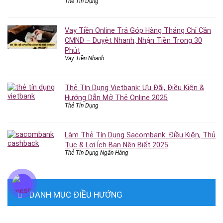
Thẻ Tín Dụng
Vay Tiền Online Trả Góp Hàng Tháng Chỉ Cần
CMND – Duyệt Nhanh, Nhận Tiền Trong 30
Phút
Vay Tiền Nhanh
Thẻ Tín Dụng Vietbank: Ưu Đãi, Điều Kiện &
Hướng Dẫn Mở Thẻ Online 2025
Thẻ Tín Dụng
Làm Thẻ Tín Dụng Sacombank: Điều Kiện, Thủ
Tục & Lợi Ích Bạn Nên Biết 2025
Thẻ Tín Dụng Ngân Hàng
DANH MỤC ĐIỀU HƯỚNG
Vay Tiền Online