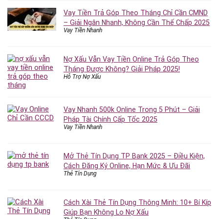
Vay Tiền Trả Góp Theo Tháng Chỉ Cần CMND
– Giải Ngân Nhanh, Không Cần Thế Chấp 2025
Vay Tiền Nhanh
Nợ Xấu Vẫn Vay Tiền Online Trả Góp Theo
Tháng Được Không? Giải Pháp 2025!
Hỗ Trợ Nợ Xấu
Vay Nhanh 500k Online Trong 5 Phút – Giải
Pháp Tài Chính Cấp Tốc 2025
Vay Tiền Nhanh
Mở Thẻ Tín Dụng TP Bank 2025 – Điều Kiện,
Cách Đăng Ký Online, Hạn Mức & Ưu Đãi
Thẻ Tín Dụng
Cách Xài Thẻ Tín Dụng Thông Minh: 10+ Bí Kíp
Giúp Bạn Không Lo Nợ Xấu