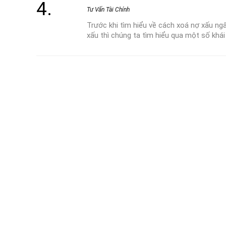
Tư Vấn Tài Chính
Trước khi tìm hiểu về cách xoá nợ xấu ng
xấu thì chúng ta tìm hiểu qua một số khái 