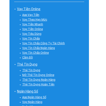
Vay Tiền Online
App Vay Tiền
Vay Theo Hạn Mức
Vay Tiền Nhanh
Vay Tiền Online
Vay Tiêu Dùng
Vay Tín Chấp
Vay Tín Chấp Công Ty Tài Chính
Vay Tín Chấp Ngân Hàng
Vay Tín Chấp Online
Cầm Đồ
Thẻ Tín Dụng
Thẻ Tín Dụng
Mở Thẻ Tín Dụng Online
Thẻ Tín Dụng Ngân Hàng
Thẻ Tín Dụng Hoàn Tiền
Ngân Hàng Số
App Ngân Hàng Số
Vay Ngân Hàng