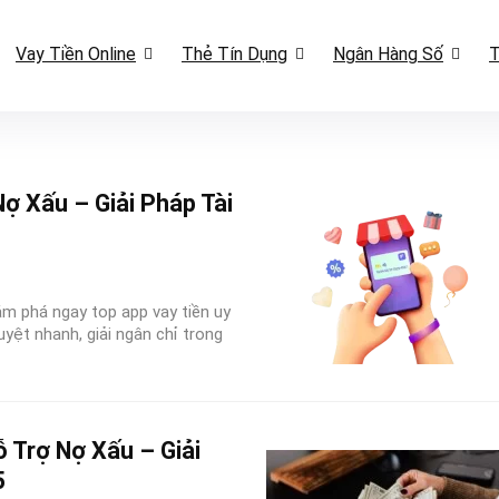
Vay Tiền Online
Thẻ Tín Dụng
Ngân Hàng Số
T
Nợ Xấu – Giải Pháp Tài
m phá ngay top app vay tiền uy
uyệt nhanh, giải ngân chỉ trong
 Trợ Nợ Xấu – Giải
5