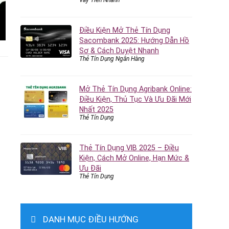
Vay Tiền Nhanh
Điều Kiện Mở Thẻ Tín Dụng
Sacombank 2025: Hướng Dẫn Hồ
Sơ & Cách Duyệt Nhanh
Thẻ Tín Dụng Ngân Hàng
Mở Thẻ Tín Dụng Agribank Online:
Điều Kiện, Thủ Tục Và Ưu Đãi Mới
Nhất 2025
Thẻ Tín Dụng
Thẻ Tín Dụng VIB 2025 – Điều
Kiện, Cách Mở Online, Hạn Mức &
Ưu Đãi
Thẻ Tín Dụng
DANH MỤC ĐIỀU HƯỚNG