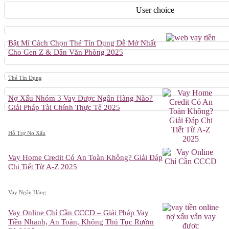
User choice
Bật Mí Cách Chọn Thẻ Tín Dụng Dễ Mở Nhất
Cho Gen Z & Dân Văn Phòng 2025
Thẻ Tín Dụng
Nợ Xấu Nhóm 3 Vay Được Ngân Hàng Nào?
Giải Pháp Tài Chính Thực Tế 2025
Hỗ Trợ Nợ Xấu
Vay Home Credit Có An Toàn Không? Giải Đáp
Chi Tiết Từ A-Z 2025
Vay Ngân Hàng
Vay Online Chỉ Cần CCCD – Giải Pháp Vay
Tiền Nhanh, An Toàn, Không Thủ Tục Rườm