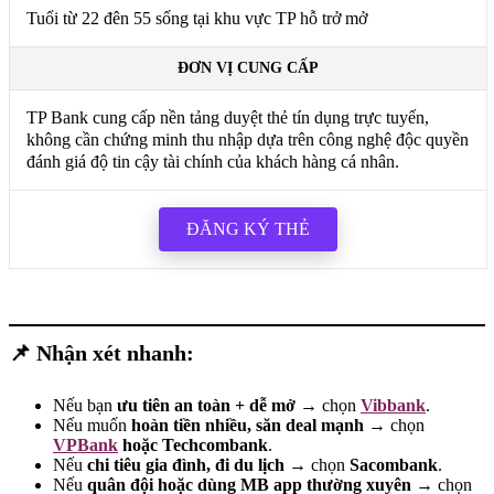
Tuổi từ 22 đên 55 sống tại khu vực TP hỗ trở mở
ĐƠN VỊ CUNG CẤP
TP Bank cung cấp nền tảng duyệt thẻ tín dụng trực tuyến,
không cần chứng minh thu nhập dựa trên công nghệ độc quyền
đánh giá độ tin cậy tài chính của khách hàng cá nhân.
ĐĂNG KÝ THẺ
📌 Nhận xét nhanh:
Nếu bạn
ưu tiên an toàn + dễ mở
→ chọn
Vibbank
.
Nếu muốn
hoàn tiền nhiều, săn deal mạnh
→ chọn
VPBank
hoặc Techcombank
.
Nếu
chi tiêu gia đình, đi du lịch
→ chọn
Sacombank
.
Nếu
quân đội hoặc dùng MB app thường xuyên
→ chọn