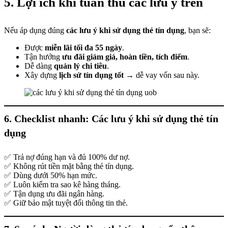
5. Lợi ích khi tuân thủ các lưu ý trên
Nếu áp dụng đúng
các lưu ý khi sử dụng thẻ tín dụng
, bạn sẽ:
Được
miễn lãi tối đa 55 ngày
.
Tận hưởng
ưu đãi giảm giá, hoàn tiền, tích điểm
.
Dễ dàng
quản lý chi tiêu
.
Xây dựng
lịch sử tín dụng tốt
→ dễ vay vốn sau này.
6. Checklist nhanh: Các lưu ý khi sử dụng thẻ tín
dụng
✅ Trả nợ đúng hạn và đủ 100% dư nợ.
✅ Không rút tiền mặt bằng thẻ tín dụng.
✅ Dùng dưới 50% hạn mức.
✅ Luôn kiểm tra sao kê hàng tháng.
✅ Tận dụng ưu đãi ngân hàng.
✅ Giữ bảo mật tuyệt đối thông tin thẻ.