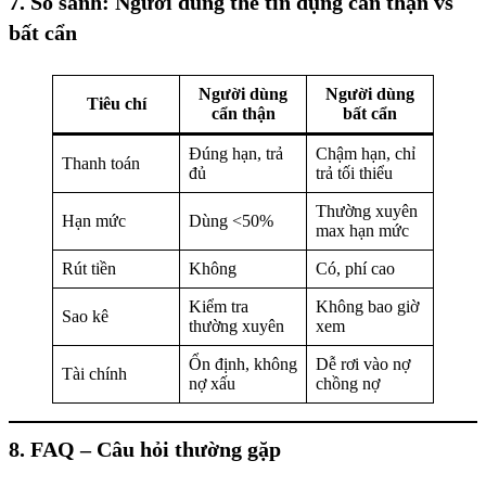
7. So sánh: Người dùng thẻ tín dụng cẩn thận vs
bất cẩn
Người dùng
Người dùng
Tiêu chí
cẩn thận
bất cẩn
Đúng hạn, trả
Chậm hạn, chỉ
Thanh toán
đủ
trả tối thiểu
Thường xuyên
Hạn mức
Dùng <50%
max hạn mức
Rút tiền
Không
Có, phí cao
Kiểm tra
Không bao giờ
Sao kê
thường xuyên
xem
Ổn định, không
Dễ rơi vào nợ
Tài chính
nợ xấu
chồng nợ
8. FAQ – Câu hỏi thường gặp