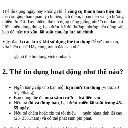
Thẻ tín dụng ngày nay không chỉ là
công cụ thanh toán hiện đại
mà còn giúp bạn quản lý chi tiêu, tích điểm, hoàn tiền và tận hưởng
nhiều ưu đãi. Tuy nhiên, thẻ tín dụng cũng giống như “con dao hai
lưỡi”: nếu dùng đúng, bạn được lợi đủ đường; nhưng nếu dùng sai,
bạn dễ mắc
nợ xấu, lãi suất cao, áp lực tài chính
.
Vậy, đâu là
các lưu ý khi sử dụng thẻ tín dụng
để vừa an toàn,
vừa hiệu quả? Hãy cùng mình đào sâu nhé.
2. Thẻ tín dụng hoạt động như thế nào?
Ngân hàng cấp cho bạn một
hạn mức tín dụng
(ví dụ: 20
triệu/tháng).
Bạn dùng thẻ để
mua sắm trước – trả tiền sau
.
Nếu trả
đủ và đúng hạn
, bạn được
miễn lãi suất trong 45–
55 ngày
.
Nếu trả chậm hoặc chỉ trả tối thiểu → ngân hàng tính lãi cao
(25–35%/năm) và có thể phát sinh phí phạt.