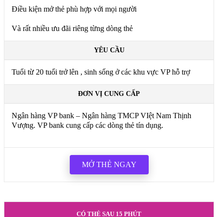
Điều kiện mở thẻ phù hợp với mọi người
Và rất nhiều ưu đãi riêng từng dòng thẻ
YÊU CẦU
Tuổi từ 20 tuổi trở lên , sinh sống ở các khu vực VP hỗ trợ
ĐƠN VỊ CUNG CẤP
Ngân hàng VP bank – Ngân hàng TMCP VIệt Nam Thịnh
Vượng. VP bank cung cấp các dòng thẻ tín dụng.
MỞ THẺ NGAY
CÓ THẺ SAU 15 PHÚT