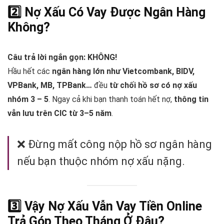
2️⃣ Nợ Xấu Có Vay Được Ngân Hàng
Không?
Câu trả lời ngắn gọn: KHÔNG!
Hầu hết các
ngân hàng lớn như Vietcombank, BIDV,
VPBank, MB, TPBank…
đều
từ chối hồ sơ có nợ xấu
nhóm 3 – 5
. Ngay cả khi bạn thanh toán hết nợ,
thông tin
vẫn lưu trên CIC từ 3–5 năm
.
❌ Đừng mất công nộp hồ sơ ngân hàng
nếu bạn thuộc nhóm nợ xấu nặng.
3️⃣ Vậy Nợ Xấu Vẫn Vay Tiền Online
Trả Góp Theo Tháng Ở Đâu?