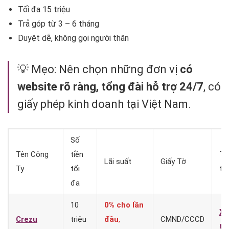
Tối đa 15 triệu
Trả góp từ 3 – 6 tháng
Duyệt dễ, không gọi người thân
💡 Mẹo: Nên chọn những đơn vị
có
website rõ ràng, tổng đài hỗ trợ 24/7
, có
giấy phép kinh doanh tại Việt Nam.
Số
Tên Công
tiền
Th
Lãi suất
Giấy Tờ
Ty
tối
tin
đa
10
0% cho lần
X
Crezu
triệu
đầu
,
CMND/CCCD
t