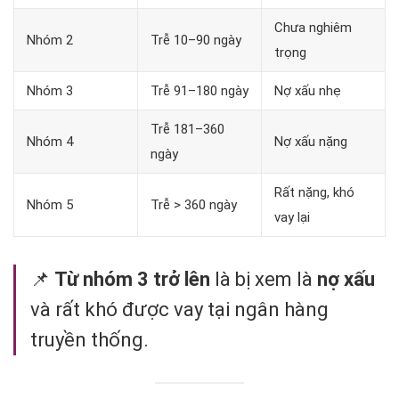
Chưa nghiêm
Nhóm 2
Trễ 10–90 ngày
trọng
Nhóm 3
Trễ 91–180 ngày
Nợ xấu nhẹ
Trễ 181–360
Nhóm 4
Nợ xấu nặng
ngày
Rất nặng, khó
Nhóm 5
Trễ > 360 ngày
vay lại
📌
Từ nhóm 3 trở lên
là bị xem là
nợ xấu
và rất khó được vay tại ngân hàng
truyền thống.