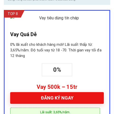
TOP 8
Vay Quá Dễ
0% lãi xuất cho khách hàng mới! Lãi suất thấp từ:
3,65%/năm. Độ tuổi vay từ 18 -70. Thời gian vay tối đa
12 tháng
0%
Vay 500k – 15tr
ĐĂNG KÝ NGAY
Lãi suất: 3,65%/năm.