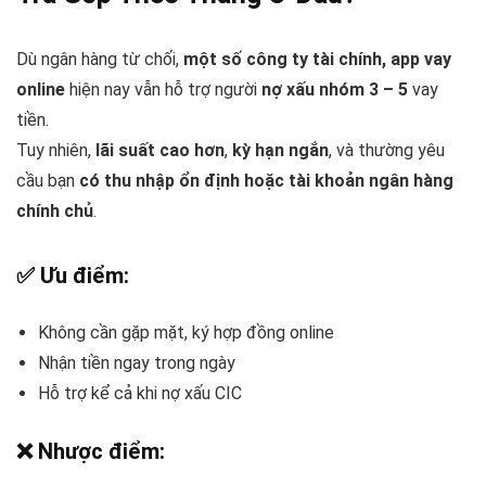
Dù ngân hàng từ chối,
một số công ty tài chính, app vay
online
hiện nay vẫn hỗ trợ người
nợ xấu nhóm 3 – 5
vay
tiền.
Tuy nhiên,
lãi suất cao hơn
,
kỳ hạn ngắn
, và thường yêu
cầu bạn
có thu nhập ổn định hoặc tài khoản ngân hàng
chính chủ
.
✅ Ưu điểm:
Không cần gặp mặt, ký hợp đồng online
Nhận tiền ngay trong ngày
Hỗ trợ kể cả khi nợ xấu CIC
❌ Nhược điểm: