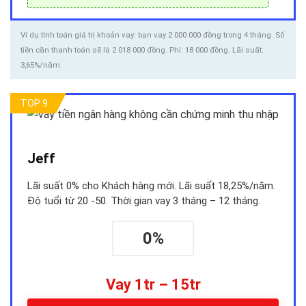
Ví dụ tính toán giá trị khoản vay: bạn vay 2 000 000 đồng trong 4 tháng. Số
tiền cần thanh toán sẽ là 2 018 000 đồng. Phí: 18 000 đồng. Lãi suất:
3,65%/năm.
TOP 9
Jeff
Lãi suất 0% cho Khách hàng mới. Lãi suất 18,25%/năm.
Độ tuổi từ 20 -50. Thời gian vay 3 tháng – 12 tháng.
0%
Vay 1tr – 15tr