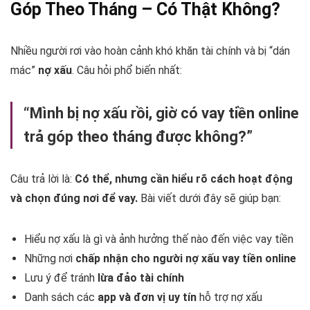
Góp Theo Tháng – Có Thật Không?
Nhiều người rơi vào hoàn cảnh khó khăn tài chính và bị “dán
mác”
nợ xấu
. Câu hỏi phổ biến nhất:
“Mình bị nợ xấu rồi, giờ có vay tiền online
trả góp theo tháng được không?”
Câu trả lời là:
Có thể, nhưng cần hiểu rõ cách hoạt động
và chọn đúng nơi để vay.
Bài viết dưới đây sẽ giúp bạn:
Hiểu nợ xấu là gì và ảnh hưởng thế nào đến việc vay tiền
Những nơi
chấp nhận cho người nợ xấu vay tiền online
Lưu ý để tránh
lừa đảo tài chính
Danh sách các
app và đơn vị uy tín
hỗ trợ nợ xấu