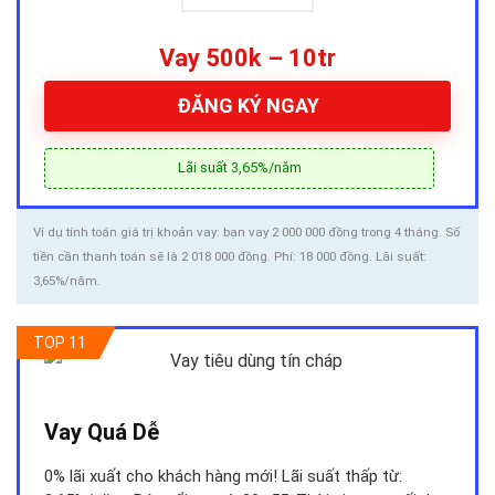
Vay 500k – 10tr
ĐĂNG KÝ NGAY
Lãi suất 3,65%/năm
Ví dụ tính toán giá trị khoản vay: bạn vay 2 000 000 đồng trong 4 tháng. Số
tiền cần thanh toán sẽ là 2 018 000 đồng. Phí: 18 000 đồng. Lãi suất:
3,65%/năm.
TOP 11
Vay Quá Dễ
0% lãi xuất cho khách hàng mới! Lãi suất thấp từ: