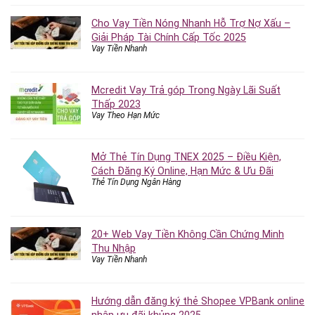
Cho Vay Tiền Nóng Nhanh Hỗ Trợ Nợ Xấu –
Giải Pháp Tài Chính Cấp Tốc 2025
Vay Tiền Nhanh
Mcredit Vay Trả góp Trong Ngày Lãi Suất
Thấp 2023
Vay Theo Hạn Mức
Mở Thẻ Tín Dụng TNEX 2025 – Điều Kiện,
Cách Đăng Ký Online, Hạn Mức & Ưu Đãi
Thẻ Tín Dụng Ngân Hàng
20+ Web Vay Tiền Không Cần Chứng Minh
Thu Nhập
Vay Tiền Nhanh
Hướng dẫn đăng ký thẻ Shopee VPBank online
nhận ưu đãi khủng 2025