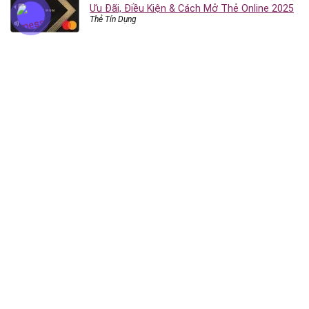
Ưu Đãi, Điều Kiện & Cách Mở Thẻ Online 2025
Thẻ Tín Dụng
DANH MỤC ĐIỀU HƯỚNG
Vay Tiền Online
App Vay Tiền
Vay Theo Hạn Mức
Vay Tiền Nhanh
Vay Tiền Online
Vay Tiêu Dùng
Vay Tín Chấp
Vay Tín Chấp Công Ty Tài Chính
Vay Tín Chấp Ngân Hàng
Vay Tín Chấp Online
Cầm Đồ
Thẻ Tín Dụng
Thẻ Tín Dụng