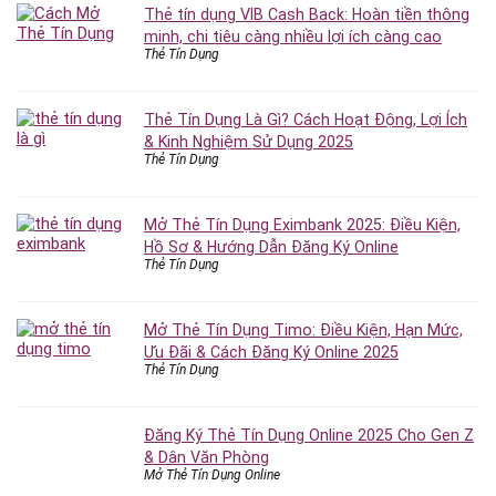
Thẻ tín dụng VIB Cash Back: Hoàn tiền thông
minh, chi tiêu càng nhiều lợi ích càng cao
Thẻ Tín Dụng
Thẻ Tín Dụng Là Gì? Cách Hoạt Động, Lợi Ích
& Kinh Nghiệm Sử Dụng 2025
Thẻ Tín Dụng
Mở Thẻ Tín Dụng Eximbank 2025: Điều Kiện,
Hồ Sơ & Hướng Dẫn Đăng Ký Online
Thẻ Tín Dụng
Mở Thẻ Tín Dụng Timo: Điều Kiện, Hạn Mức,
Ưu Đãi & Cách Đăng Ký Online 2025
Thẻ Tín Dụng
Đăng Ký Thẻ Tín Dụng Online 2025 Cho Gen Z
& Dân Văn Phòng
Mở Thẻ Tín Dụng Online