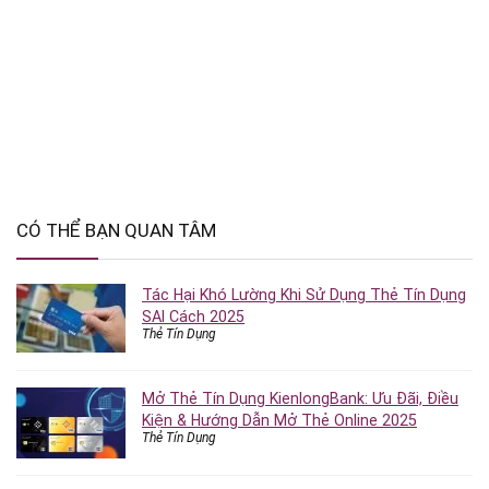
CÓ THỂ BẠN QUAN TÂM
Tác Hại Khó Lường Khi Sử Dụng Thẻ Tín Dụng
SAI Cách 2025
Thẻ Tín Dụng
Mở Thẻ Tín Dụng KienlongBank: Ưu Đãi, Điều
Kiện & Hướng Dẫn Mở Thẻ Online 2025
Thẻ Tín Dụng