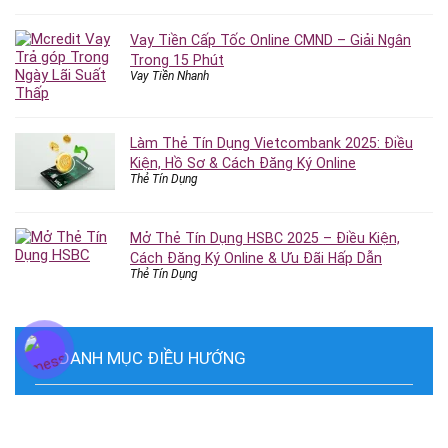
Vay Tiền Cấp Tốc Online CMND – Giải Ngân
Trong 15 Phút
Vay Tiền Nhanh
Làm Thẻ Tín Dụng Vietcombank 2025: Điều
Kiện, Hồ Sơ & Cách Đăng Ký Online
Thẻ Tín Dụng
Mở Thẻ Tín Dụng HSBC 2025 – Điều Kiện,
Cách Đăng Ký Online & Ưu Đãi Hấp Dẫn
Thẻ Tín Dụng
DANH MỤC ĐIỀU HƯỚNG
Vay Tiền Online
App Vay Tiền