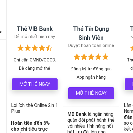
Thẻ VIB Bank
Thẻ Tín Dụng
P
Dễ mở nhất hiện nay
Đ
Sinh Viên
Duyệt hoàn toàn online
Chỉ cần CMND/CCCD.
Thu
Dễ dàng mở thẻ
đ
Đăng ký tự động qua
App ngân hàng
MỞ THẺ NGAY
MỞ THẺ NGAY
Lợi ích thẻ Online 2in 1
Lần 
Plus
Nam,
MB Bank
là ngân hàng
đăn
quận đội phát hành thẻ
Hoàn tiền đến 6%
sơ o
với nhiều tính năng nổi
cho chi tiêu trực
kết 
bật, ưu đãi lớn cho