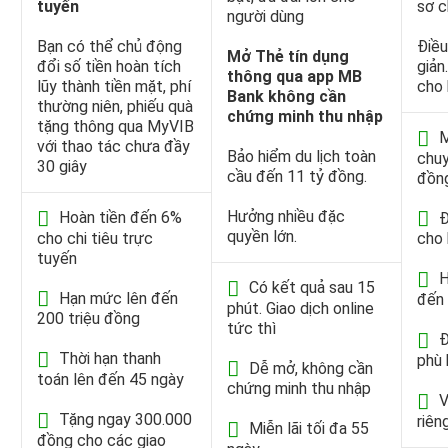
tuyến
sơ c
người dùng
Bạn có thể chủ động
Điều
Mở Thẻ tín dụng
đổi số tiền hoàn tích
giản
thông qua app MB
lũy thành tiền mặt, phí
cho 
Bank không cần
thường niên, phiếu quà
chứng minh thu nhập
tặng thông qua MyVIB
M
với thao tác chưa đầy
Bảo hiểm du lịch toàn
chuy
30 giây
cầu đến 11 tỷ đồng.
đồn
Hưởng nhiều đặc
Hoàn tiền đến 6%
Đ
quyền lớn.
cho chi tiêu trực
cho 
tuyến
H
Có kết quả sau 15
Hạn mức lên đến
đến
phút. Giao dịch online
200 triệu đồng
tức thì
Đ
Thời hạn thanh
phù 
Dễ mở, không cần
toán lên đến 45 ngày
chứng minh thu nhập
V
Tặng ngay 300.000
riên
Miễn lãi tối đa 55
đồng cho các giao