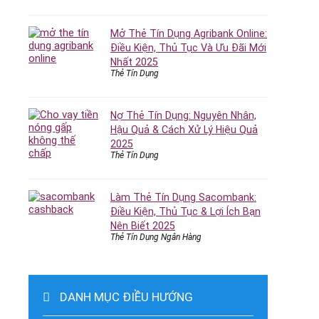
Mở Thẻ Tín Dụng Agribank Online:
Điều Kiện, Thủ Tục Và Ưu Đãi Mới
Nhất 2025
Thẻ Tín Dụng
Nợ Thẻ Tín Dụng: Nguyên Nhân,
Hậu Quả & Cách Xử Lý Hiệu Quả
2025
Thẻ Tín Dụng
Làm Thẻ Tín Dụng Sacombank:
Điều Kiện, Thủ Tục & Lợi Ích Bạn
Nên Biết 2025
Thẻ Tín Dụng Ngân Hàng
DANH MỤC ĐIỀU HƯỚNG