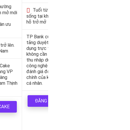
thường
Tuổi từ 22 đên 55
h mở mới
sống tại khu vực TP
hỗ trở mở
àn ưu
TP Bank cung cấp nền
tảng duyệt thẻ tín
trở lên.
dụng trực tuyến,
 Nam
không cần chứng minh
thu nhập dựa trên
công nghệ độc quyền
 Cake
đánh giá độ tin cậy tài
àng VP
chính của khách hàng
hàng
cá nhân.
am Thịnh
ĐĂNG KÝ THẺ
CAKE