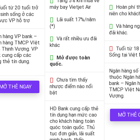
Tặng 5% khi mua vé
máy bay Vietjet Air
Hoàn phí 
uổi từ 20 tuổi trở
niên cho khác
, sinh sống ở các
Lãi suất 17%/năm
vực VP hỗ trợ
(*)
Và hàng ng
đãi khác.
n hàng VP bank –
Và rất nhiều ưu đãi
n hàng TMCP VIệt
khác
Tuổi từ 18 
 Thịnh Vượng. VP
Sống tại Việt
 cung cấp các
Mở được toàn
 thẻ tín dụng.
quốc.
Ngân hàng số
thuộc Ngân h
Chưa tìm thấy
bank – Ngân 
nhược điểm nào nổi
MỞ THẺ NGAY
TMCP VIệt N
bật
Vượng.
HD Bank cung cấp thẻ
tín dụng hạn mức cao
MỞ THẺ 
cho khách hàng toàn
quóc toàn quốc. Thủ
tục đơn giản, lãi suất
minh bạch, thấp.