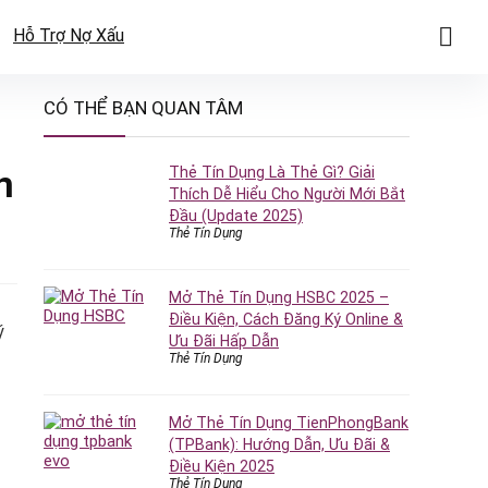
Hỗ Trợ Nợ Xấu
CÓ THỂ BẠN QUAN TÂM
n
Thẻ Tín Dụng Là Thẻ Gì? Giải
Thích Dễ Hiểu Cho Người Mới Bắt
Đầu (Update 2025)
Thẻ Tín Dụng
Mở Thẻ Tín Dụng HSBC 2025 –
Điều Kiện, Cách Đăng Ký Online &
ý
Ưu Đãi Hấp Dẫn
Thẻ Tín Dụng
Mở Thẻ Tín Dụng TienPhongBank
(TPBank): Hướng Dẫn, Ưu Đãi &
Điều Kiện 2025
Thẻ Tín Dụng