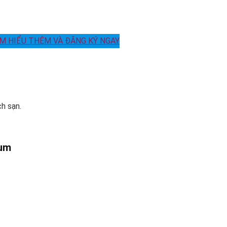
ÌM HIỂU THÊM VÀ ĐĂNG KÝ NGAY
ch sạn.
num