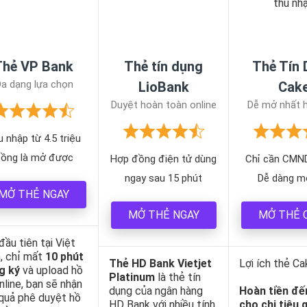
Thẻ VP Bank
Thẻ tín dụng
Thẻ Tín
a dạng lựa chọn
LioBank
Cak
Duyệt hoàn toàn online
Dễ mở nhất h
 nhập từ 4.5 triệu
ồng là mở được
Hợp đồng điện tử dùng
Chỉ cần CMN
ngay sau 15 phút
Dễ dàng m
MỞ THẺ NGAY
MỞ THẺ NGAY
MỞ THẺ 
đầu tiên tại Việt
 chỉ mất
10 phút
Thẻ HD Bank Vietjet
Lợi ích thẻ Ca
g ký
và upload hồ
Platinum
là thẻ tín
nline, bạn sẽ nhận
dụng của ngân hàng
Hoàn tiền đế
quả phê duyệt hồ
HD Bank với nhiều tính
cho chi tiêu 