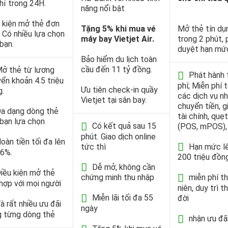
hỉ trong 24H.
năng nổi bật
 kiện mở thẻ đơn
Tặng 5% khi mua vé
Mở thẻ tín dụ
. Có nhiều lựa chọn
máy bay Vietjet Air.
trong 2 phút, 
bạn.
duyệt hạn mứ
Bảo hiểm du lịch toàn
cầu đến 11 tỷ đồng.
ở thẻ từ lương
Phát hành 
ển khoản 4.5 triệu
phí; Miễn phí 
Ưu tiên check-in quầy
g.
các dịch vụ n
Vietjet tại sân bay.
chuyển tiền, g
a dạng dòng thẻ
tài chính, quẹ
bạn lựa chọn
Có kết quả sau 15
(POS, mPOS), 
phút. Giao dịch online
oàn tiền tối đa lên
tức thì
Hạn mức l
 6%.
200 triệu đồn
Dễ mở, không cần
iều kiện mở thẻ
chứng minh thu nhập
miễn phí t
hợp với mọi người
niên, duy trì t
Miễn lãi tối đa 55
đời
à rất nhiều ưu đãi
ngày
g từng dòng thẻ
nhận ưu đãi