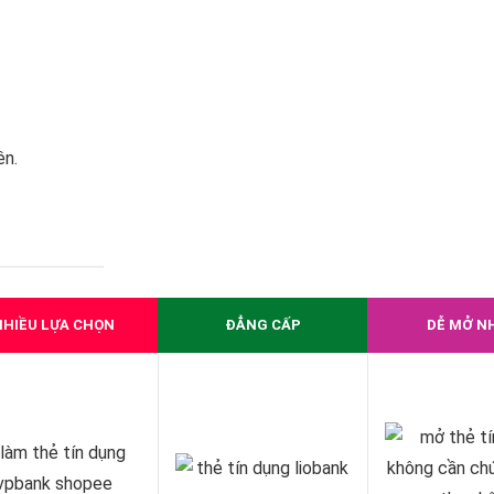
ên.
NHIỀU LỰA CHỌN
ĐẲNG CẤP
DỄ MỞ N