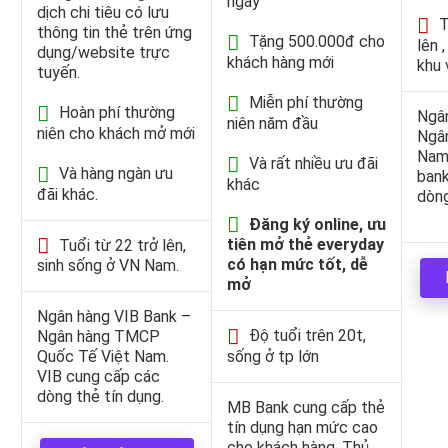
ngày
dịch chi tiêu có lưu
T
thông tin thẻ trên ứng
Tặng 500.000đ cho
lên 
dụng/website trực
khách hàng mới
khu 
tuyến.
Miễn phí thường
Hoàn phí thường
Ngâ
niên năm đầu
niên cho khách mở mới
Ngâ
Nam
Và rất nhiều ưu đãi
Và hàng ngàn ưu
bank
khác
đãi khác.
dòng
Đăng ký online, ưu
tiên mở thẻ everyday
Tuổi từ 22 trở lên,
có hạn mức tốt, dễ
sinh sống ở VN Nam.
mở
Ngân hàng VIB Bank –
Độ tuổi trên 20t,
Ngân hàng TMCP
sống ở tp lớn
Quốc Tế Việt Nam.
VIB cung cấp các
dòng thẻ tín dụng.
MB Bank cung cấp thẻ
tín dụng hạn mức cao
cho khách hàng. Thủ