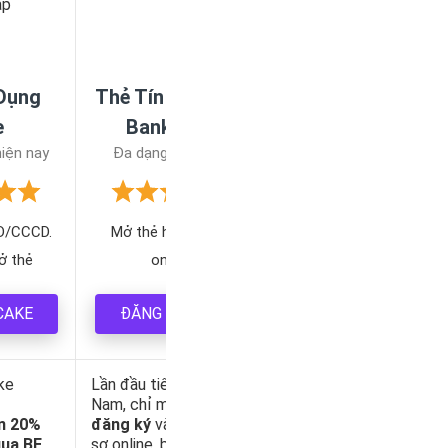
 Dụng
Thẻ Tín Dụng TP
e
Bank EVO
iện nay
Đa dạng lựa chọn
D/CCCD.
Mở thẻ hoàn toàn
ở thẻ
online
CAKE
ĐĂNG KÝ THẺ
ke
Lần đầu tiên tại Việt
Nam, chỉ mất
10 phút
n 20%
đăng ký
và upload hồ
qua BE
sơ online, bạn sẽ nhận