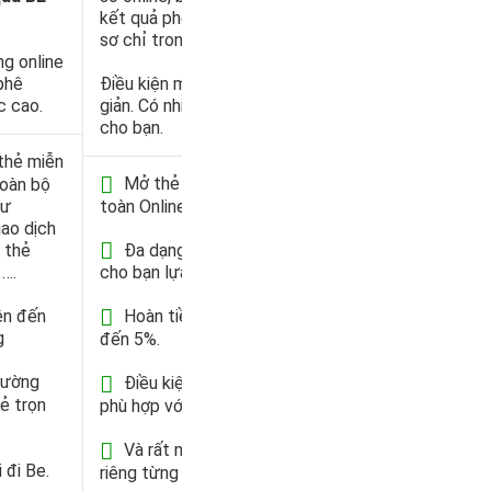
kết quả phê duyệt hồ
sơ chỉ trong 2H.
ng online
phê
Điều kiện mở thẻ đơn
c cao.
giản. Có nhiều lựa chọn
cho bạn.
thẻ miễn
Mở thẻ 100% hoàn
toàn bộ
hư
toàn Online
iao dịch
t thẻ
Đa dạng dòng thẻ
….
cho bạn lựa chọn
ên đến
Hoàn tiền tối đa lên
g
đến 5%.
hường
Điều kiện mở thẻ
hẻ trọn
phù hợp với mọi người
Và rất nhiều ưu đãi
 đi Be.
riêng từng dòng thẻ