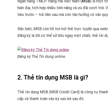
Ngân hàng TMCP Hàng Hải Việt Nam (
MSB
) là một t
hiện đại, tích hợp nhiều tính năng và ưu đãi vượt trội. 
tiêu trước – trả tiền sau mà còn tận hưởng vô vàn quyề
Đặc biệt, MSB còn hỗ trợ mở thẻ trực tuyến qua websit
đăng ký là đã có thể sở hữu ngay một chiếc thẻ tín d
Đăng ký Thẻ Tín dụng online
2. Thẻ tín dụng MSB là gì?
Thẻ tín dụng MSB (MSB Credit Card) là công cụ thanh
cấp và thanh toán vào kỳ sao kê sau đó.