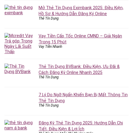
Mở Thẻ Tín Dụng Eximbank 2025: Điều Kiện,
Hồ Sơ & Hướng Dẫn Đăng Ký Online
Thẻ Tín Dụng
Vay Tiền Cấp Tốc Online CMND – Giải Ngân
Trong 15 Phút
Vay Tiền Nhanh
Thẻ Tín Dụng BVBank: Điều Kiện, Ưu Đãi &
Cách Đăng Ký Online Nhanh 2025
Thẻ Tín Dụng
7 Lý Do Ngỡ Ngẩn Khiến Bạn Bị Mất Thông Tin
Thẻ Tín Dụng
Thẻ Tín Dụng
Đăng Ký Thẻ Tín Dụng 2025: Hướng Dẫn Chi
Tiết, Điều Kiện & Lợi Ích