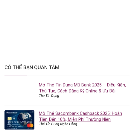
CÓ THỂ BẠN QUAN TÂM
Mở Thẻ Tín Dụng MB Bank 2025 – Điều Kiện,
Thủ Tục, Cách Đăng Ký Online & Ưu Đãi
Thẻ Tín Dụng
Mở Thẻ Sacombank Cashback 2025: Hoàn
Tiền Đến 10%, Miễn Phí Thường Niên
Thẻ Tín Dụng Ngân Hàng