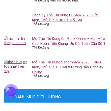
Thẻ Tín Dụng Miễn Phí Thường Niên
Đăng Ký Thẻ Tín Dụng HDBank 2025: Điều
Kiện, Thủ Tục & Ưu Đãi Nổi Bật
Thẻ Tín Dụng
Mở Thẻ Tín Dụng Citi Bank Online – Hạn Mức
Cao, Hoàn Tiền Khủng, Ưu Đãi Toàn Cầu Số 1
Thẻ Tín Dụng
Mở Thẻ Tín Dụng Sacombank 2025 – Điều
Kiện, Thủ Tục, Ưu Đãi & Hướng Dẫn Đăng Ký
Online
Thẻ Tín Dụng
DANH MỤC ĐIỀU HƯỚNG
Vay Tiền Online