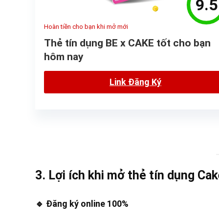
9.5
Hoàn tiền cho bạn khi mở mới
Thẻ tín dụng BE x CAKE tốt cho bạn
hôm nay
Link Đăng Ký
3. Lợi ích khi mở thẻ tín dụng Cak
🔹
Đăng ký online 100%