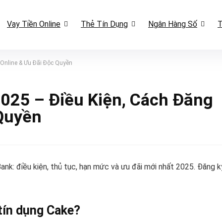
Vay Tiền Online
Thẻ Tín Dụng
Ngân Hàng Số
T
Online & Ưu Đãi Độc Quyền
025 – Điều Kiện, Cách Đăng
 Quyền
nk: điều kiện, thủ tục, hạn mức và ưu đãi mới nhất 2025. Đăng k
 tín dụng Cake?