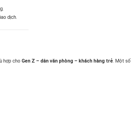
g.
ao dịch.
phù hợp cho
Gen Z – dân văn phòng – khách hàng trẻ
. Một số