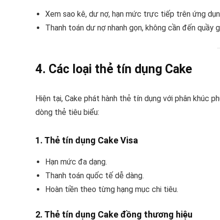
Xem sao kê, dư nợ, hạn mức trực tiếp trên ứng dụn
Thanh toán dư nợ nhanh gọn, không cần đến quầy gi
4. Các loại thẻ tín dụng Cake
Hiện tại, Cake phát hành thẻ tín dụng với phân khúc 
dòng thẻ tiêu biểu:
1. Thẻ tín dụng Cake Visa
Hạn mức đa dạng.
Thanh toán quốc tế dễ dàng.
Hoàn tiền theo từng hạng mục chi tiêu.
2. Thẻ tín dụng Cake đồng thương hiệu