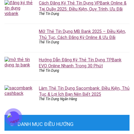
Cách Đăng Ký Thẻ Tín Dụng VPBank Online &
Tại Quầy 2025: Điều Kiện, Quy Trình, Ưu Đãi
Thẻ Tín Dụng
Mở Thẻ Tín Dụng MB Bank 2025 – Điều Kiện,
Thủ Tục, Cách Đăng Ký Online & Ưu Đãi
Thẻ Tín Dụng
Hướng Dẫn Đăng Ký Thẻ Tín Dụng TPBank
EVO Online Nhanh Trong 30 Phút
Thẻ Tín Dụng
Làm Thẻ Tín Dụng Sacombank: Điều Kiện, Thủ
Tục & Lợi Ích Bạn Nên Biết 2025
Thẻ Tín Dụng Ngân Hàng
DANH MỤC ĐIỀU HƯỚNG