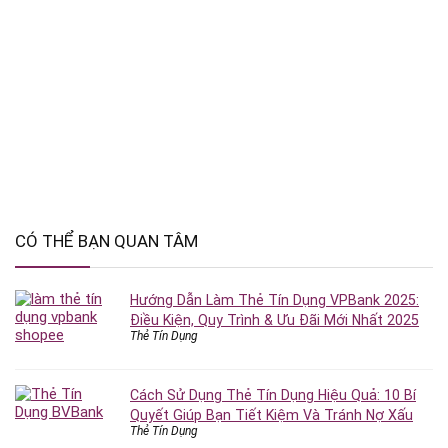
CÓ THỂ BẠN QUAN TÂM
Hướng Dẫn Làm Thẻ Tín Dụng VPBank 2025:
Điều Kiện, Quy Trình & Ưu Đãi Mới Nhất 2025
Thẻ Tín Dụng
Cách Sử Dụng Thẻ Tín Dụng Hiệu Quả: 10 Bí
Quyết Giúp Bạn Tiết Kiệm Và Tránh Nợ Xấu
Thẻ Tín Dụng