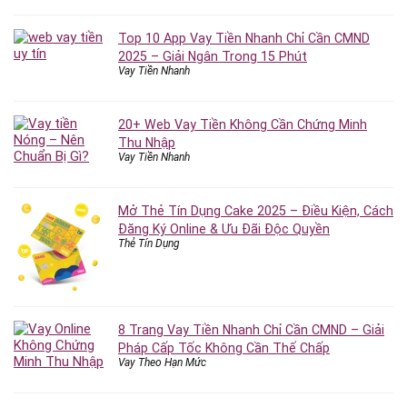
Top 10 App Vay Tiền Nhanh Chỉ Cần CMND
2025 – Giải Ngân Trong 15 Phút
Vay Tiền Nhanh
20+ Web Vay Tiền Không Cần Chứng Minh
Thu Nhập
Vay Tiền Nhanh
Mở Thẻ Tín Dụng Cake 2025 – Điều Kiện, Cách
Đăng Ký Online & Ưu Đãi Độc Quyền
Thẻ Tín Dụng
8 Trang Vay Tiền Nhanh Chỉ Cần CMND – Giải
Pháp Cấp Tốc Không Cần Thế Chấp
Vay Theo Hạn Mức