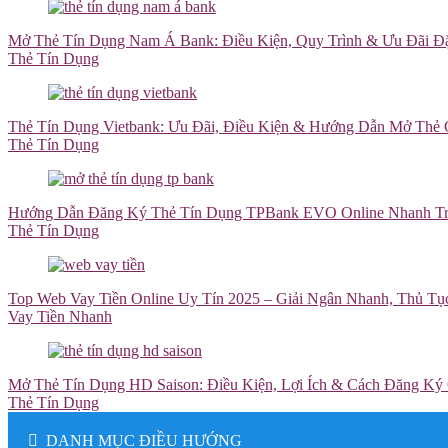
Mở Thẻ Tín Dụng Nam Á Bank: Điều Kiện, Quy Trình & Ưu Đãi Đặ
Thẻ Tín Dụng
Thẻ Tín Dụng Vietbank: Ưu Đãi, Điều Kiện & Hướng Dẫn Mở Thẻ 
Thẻ Tín Dụng
Hướng Dẫn Đăng Ký Thẻ Tín Dụng TPBank EVO Online Nhanh Tr
Thẻ Tín Dụng
Top Web Vay Tiền Online Uy Tín 2025 – Giải Ngân Nhanh, Thủ Tụ
Vay Tiền Nhanh
Mở Thẻ Tín Dụng HD Saison: Điều Kiện, Lợi Ích & Cách Đăng Ký
Thẻ Tín Dụng
DANH MỤC ĐIỀU HƯỚNG