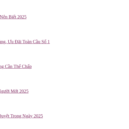
Nên Biết 2025
ng, Ưu Đãi Toàn Cầu Số 1
ng Cần Thế Chấp
Người Mới 2025
Duyệt Trong Ngày 2025