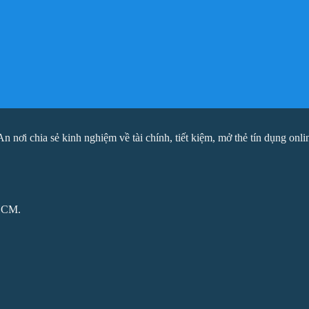
ơi chia sẻ kinh nghiệm về tài chính, tiết kiệm, mở thẻ tín dụng onli
 HCM.