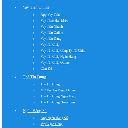
Vay Tiền Online
App Vay Tiền
Vay Theo Hạn Mức
Vay Tiền Nhanh
Vay Tiền Online
Vay Tiêu Dùng
Vay Tín Chấp
Vay Tín Chấp Công Ty Tài Chính
Vay Tín Chấp Ngân Hàng
Vay Tín Chấp Online
Cầm Đồ
Thẻ Tín Dụng
Thẻ Tín Dụng
Mở Thẻ Tín Dụng Online
Thẻ Tín Dụng Ngân Hàng
Thẻ Tín Dụng Hoàn Tiền
Ngân Hàng Số
App Ngân Hàng Số
Vay Ngân Hàng