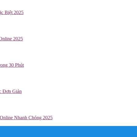
c Biệt 2025
Online 2025
ong 30 Phút
c Đơn Giản
 Online Nhanh Chóng 2025