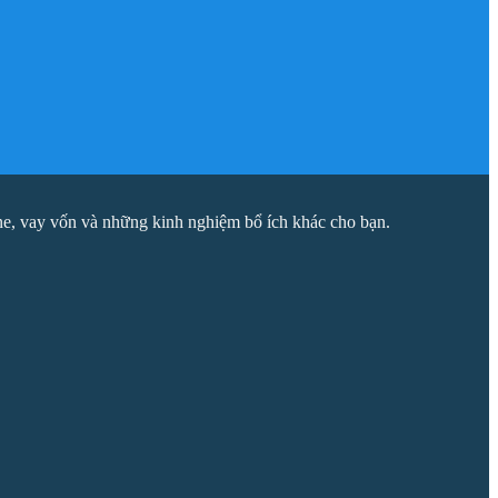
ne, vay vốn và những kinh nghiệm bổ ích khác cho bạn.