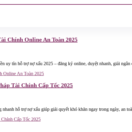
ài Chính Online An Toàn 2025
uy tín hỗ trợ nợ xấu 2025 – đăng ký online, duyệt nhanh, giải ngân ch
háp Tài Chính Cấp Tốc 2025
nhanh hỗ trợ nợ xấu giúp giải quyết khó khăn ngay trong ngày, an toà