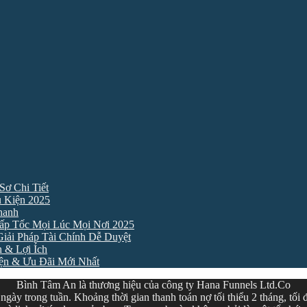
Sơ Chi Tiết
u Kiện 2025
hanh
Cấp Tốc Mọi Lúc Mọi Nơi 2025
ải Pháp Tài Chính Dễ Duyệt
 & Lợi Ích
iện & Ưu Đãi Mới Nhất
Bình Tâm An là thương hiệu của công ty Hana Funnels Ltd.Co
gày trong tuần. Khoảng thời gian thanh toán nợ tối thiểu 2 tháng, tối