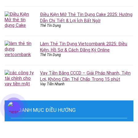
Điều Kiện Mở Thẻ Tín Dụng Cake 2025: Hướng
Dẫn Chi Tiết & Lợi Ích Bất Ngờ
Thẻ Tín Dụng
Làm Thẻ Tín Dụng Vietcombank 2025: Điều
Kiện, Hồ Sơ & Cách Đăng Ký Online
Thẻ Tín Dụng
Vay Tiền Bằng CCCD – Giải Pháp Nhanh, Tiện
Lợi, Không Cần Thế Chấp Trong 15 phút
Vay Tiền Nhanh
DANH MỤC ĐIỀU HƯỚNG
Vay Tiền Online
App Vay Tiền