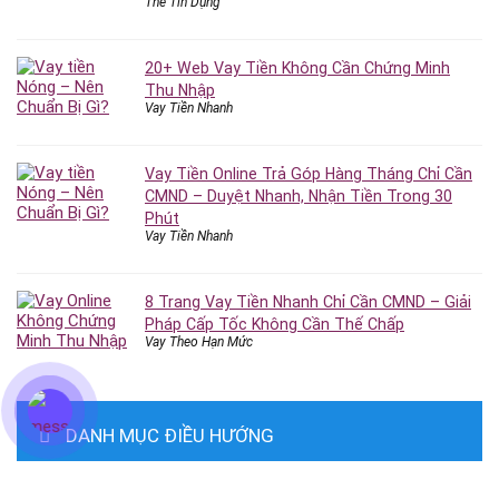
Thẻ Tín Dụng
20+ Web Vay Tiền Không Cần Chứng Minh
Thu Nhập
Vay Tiền Nhanh
Vay Tiền Online Trả Góp Hàng Tháng Chỉ Cần
CMND – Duyệt Nhanh, Nhận Tiền Trong 30
Phút
Vay Tiền Nhanh
8 Trang Vay Tiền Nhanh Chỉ Cần CMND – Giải
Pháp Cấp Tốc Không Cần Thế Chấp
Vay Theo Hạn Mức
DANH MỤC ĐIỀU HƯỚNG
Vay Tiền Online