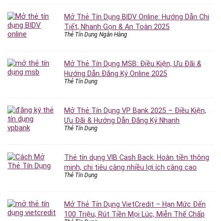
Mở Thẻ Tín Dụng BIDV Online: Hướng Dẫn Chi
Tiết, Nhanh Gọn & An Toàn 2025
Thẻ Tín Dụng Ngân Hàng
Mở Thẻ Tín Dụng MSB: Điều Kiện, Ưu Đãi &
Hướng Dẫn Đăng Ký Online 2025
Thẻ Tín Dụng
Mở Thẻ Tín Dụng VP Bank 2025 – Điều Kiện,
Ưu Đãi & Hướng Dẫn Đăng Ký Nhanh
Thẻ Tín Dụng
Thẻ tín dụng VIB Cash Back: Hoàn tiền thông
minh, chi tiêu càng nhiều lợi ích càng cao
Thẻ Tín Dụng
Mở Thẻ Tín Dụng VietCredit – Hạn Mức Đến
100 Triệu, Rút Tiền Mọi Lúc, Miễn Thế Chấp