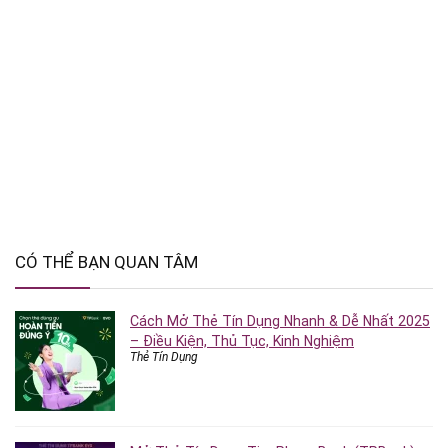
CÓ THỂ BẠN QUAN TÂM
Cách Mở Thẻ Tín Dụng Nhanh & Dễ Nhất 2025
– Điều Kiện, Thủ Tục, Kinh Nghiệm
Thẻ Tín Dụng