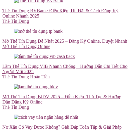
Thẻ Tín Dụng BVBank: Điều Kiện, Ưu Đãi & Cách Đăng Ký
Online Nhanh 2025
Thẻ Tín Dụng
Mở Thẻ Tín Dụng Dễ Nhất 2025 – Đăng Ký Online, Duyệt Nhanh
Mở Thẻ Tín Dụng Online
Làm Thẻ Tín Dụng VIB Nhanh Chóng – Hướng Dẫn Chi Tiết Cho
Người Mới 2025
Thẻ Tín Dụng Hoàn Tiền
Mở Thẻ Tín Dụng BIDV 2025 – Điều Kiện, Thủ Tục & Hướng
Dẫn Đăng Ký Online
Thẻ Tín Dụng
Nợ Xấu Có Vay Được Không? Giải Đáp Toàn Tập & Giải Pháp