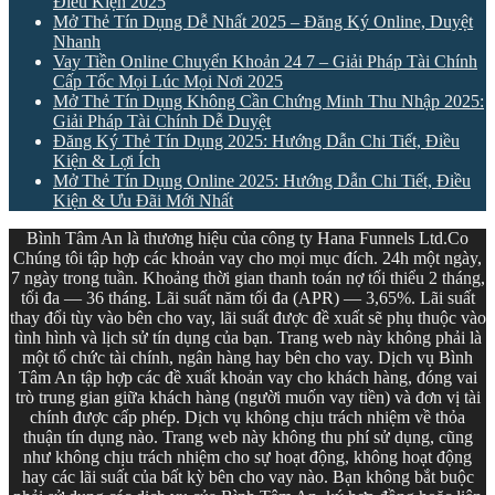
Điều Kiện 2025
Mở Thẻ Tín Dụng Dễ Nhất 2025 – Đăng Ký Online, Duyệt
Nhanh
Vay Tiền Online Chuyển Khoản 24 7 – Giải Pháp Tài Chính
Cấp Tốc Mọi Lúc Mọi Nơi 2025
Mở Thẻ Tín Dụng Không Cần Chứng Minh Thu Nhập 2025:
Giải Pháp Tài Chính Dễ Duyệt
Đăng Ký Thẻ Tín Dụng 2025: Hướng Dẫn Chi Tiết, Điều
Kiện & Lợi Ích
Mở Thẻ Tín Dụng Online 2025: Hướng Dẫn Chi Tiết, Điều
Kiện & Ưu Đãi Mới Nhất
Bình Tâm An là thương hiệu của công ty Hana Funnels Ltd.Co
Chúng tôi tập hợp các khoản vay cho mọi mục đích. 24h một ngày,
7 ngày trong tuần. Khoảng thời gian thanh toán nợ tối thiểu 2 tháng,
tối đa — 36 tháng. Lãi suất năm tối đa (APR) — 3,65%. Lãi suất
thay đổi tùy vào bên cho vay, lãi suất được đề xuất sẽ phụ thuộc vào
tình hình và lịch sử tín dụng của bạn. Trang web này không phải là
một tổ chức tài chính, ngân hàng hay bên cho vay. Dịch vụ Bình
Tâm An tập hợp các đề xuất khoản vay cho khách hàng, đóng vai
trò trung gian giữa khách hàng (người muốn vay tiền) và đơn vị tài
chính được cấp phép. Dịch vụ không chịu trách nhiệm về thỏa
thuận tín dụng nào. Trang web này không thu phí sử dụng, cũng
như không chịu trách nhiệm cho sự hoạt động, không hoạt động
hay các lãi suất của bất kỳ bên cho vay nào. Bạn không bắt buộc