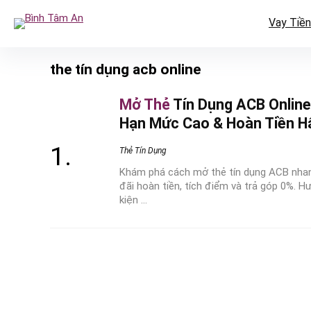
Vay Tiền
the tín dụng acb online
Mở Thẻ
Tín Dụng ACB Online
Hạn Mức Cao & Hoàn Tiền H
Thẻ Tín Dụng
Khám phá cách mở thẻ tín dụng ACB nhan
đãi hoàn tiền, tích điểm và trả góp 0%. Hư
kiện ...