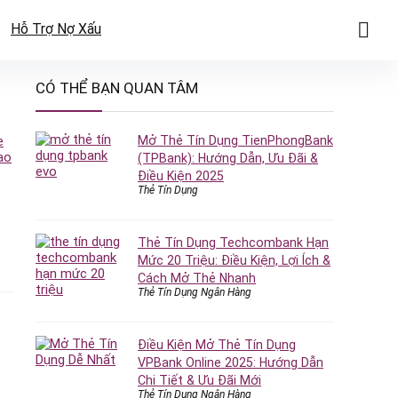
Hỗ Trợ Nợ Xấu
CÓ THỂ BẠN QUAN TÂM
Mở Thẻ Tín Dụng TienPhongBank
(TPBank): Hướng Dẫn, Ưu Đãi &
Điều Kiện 2025
Thẻ Tín Dụng
Thẻ Tín Dụng Techcombank Hạn
Mức 20 Triệu: Điều Kiện, Lợi Ích &
Cách Mở Thẻ Nhanh
Thẻ Tín Dụng Ngân Hàng
Điều Kiện Mở Thẻ Tín Dụng
VPBank Online 2025: Hướng Dẫn
Chi Tiết & Ưu Đãi Mới
Thẻ Tín Dụng Ngân Hàng