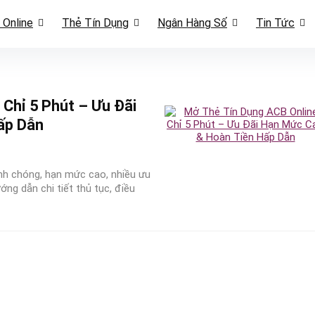
 Online
Thẻ Tín Dụng
Ngân Hàng Số
Tin Tức
 Chỉ 5 Phút – Ưu Đãi
ấp Dẫn
h chóng, hạn mức cao, nhiều ưu
ớng dẫn chi tiết thủ tục, điều