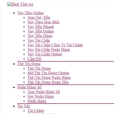
Vay Tiền Online
App Vay Tiền
Vay Theo Hạn Mức
Vay Tiền Nhanh
Vay Tiền Online
Vay Tiêu Dùng
Vay Tín Chấp
Vay Tín Chấp Công Ty Tài Chính
Vay Tín Chấp Ngân Hàng
Vay Tín Chấp Online
Cầm Đồ
Thẻ Tín Dụng
Thẻ Tín Dụng
Mở Thẻ Tín Dụng Online
Thẻ Tín Dụng Ngân Hàng
Thẻ Tín Dụng Hoàn Tiền
Ngân Hàng Số
App Ngân Hàng Số
Vay Ngân Hàng
Ngân Hàng
Tin Tức
Tài Chính