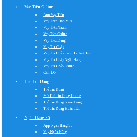
Vay Tiền Online
App Vay Tiền
Vay Theo Hạn Mức
Vay Tiền Nhanh
Vay Tiền Online
Vay Tiêu Dùng
Vay Tín Chấp
Vay Tín Chấp Công Ty Tài Chính
Vay Tín Chấp Ngân Hàng
Vay Tín Chấp Online
Cầm Đồ
Thẻ Tín Dụng
Thẻ Tín Dụng
Mở Thẻ Tín Dụng Online
Thẻ Tín Dụng Ngân Hàng
Thẻ Tín Dụng Hoàn Tiền
Ngân Hàng Số
App Ngân Hàng Số
Vay Ngân Hàng