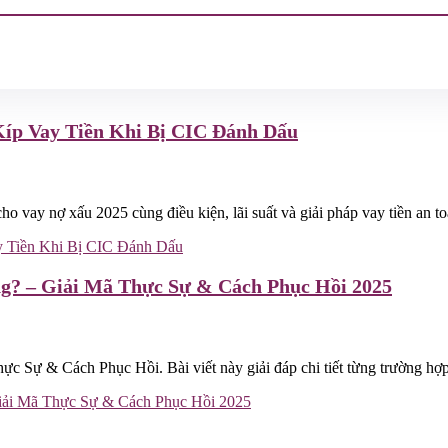
íp Vay Tiền Khi Bị CIC Đánh Dấu
vay nợ xấu 2025 cùng điều kiện, lãi suất và giải pháp vay tiền an toà
? – Giải Mã Thực Sự & Cách Phục Hồi 2025
 & Cách Phục Hồi. Bài viết này giải đáp chi tiết từng trường hợp,