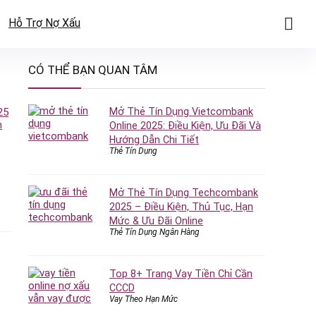
Hỗ Trợ Nợ Xấu
CÓ THỂ BẠN QUAN TÂM
Mở Thẻ Tín Dụng Vietcombank
Online 2025: Điều Kiện, Ưu Đãi Và
Hướng Dẫn Chi Tiết
Thẻ Tín Dụng
Mở Thẻ Tín Dụng Techcombank
2025 – Điều Kiện, Thủ Tục, Hạn
Mức & Ưu Đãi Online
Thẻ Tín Dụng Ngân Hàng
Top 8+ Trang Vay Tiền Chỉ Cần
CCCD
Vay Theo Hạn Mức