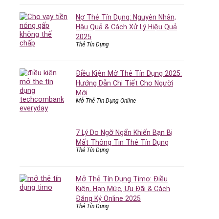
Nợ Thẻ Tín Dụng: Nguyên Nhân,
Hậu Quả & Cách Xử Lý Hiệu Quả
2025
Thẻ Tín Dụng
Điều Kiện Mở Thẻ Tín Dụng 2025:
Hướng Dẫn Chi Tiết Cho Người
Mới
Mở Thẻ Tín Dụng Online
7 Lý Do Ngỡ Ngẩn Khiến Bạn Bị
Mất Thông Tin Thẻ Tín Dụng
Thẻ Tín Dụng
Mở Thẻ Tín Dụng Timo: Điều
Kiện, Hạn Mức, Ưu Đãi & Cách
Đăng Ký Online 2025
Thẻ Tín Dụng