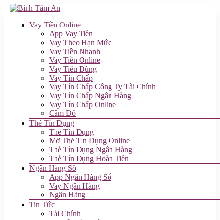
Vay Tiền Online
App Vay Tiền
Vay Theo Hạn Mức
Vay Tiền Nhanh
Vay Tiền Online
Vay Tiêu Dùng
Vay Tín Chấp
Vay Tín Chấp Công Ty Tài Chính
Vay Tín Chấp Ngân Hàng
Vay Tín Chấp Online
Cầm Đồ
Thẻ Tín Dụng
Thẻ Tín Dụng
Mở Thẻ Tín Dụng Online
Thẻ Tín Dụng Ngân Hàng
Thẻ Tín Dụng Hoàn Tiền
Ngân Hàng Số
App Ngân Hàng Số
Vay Ngân Hàng
Ngân Hàng
Tin Tức
Tài Chính