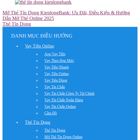
Mở Thẻ Tín Dụng KienlongBank: Ưu Đãi, Điều Kiện & Hướng
Dẫn Mở Thẻ Online 2025
Thẻ Tín Dụng
DANH MỤC ĐIỀU HƯỚNG
Vay Tiền Online
App Vay Tiền
Vay Theo Hạn Mức
Vay Tiền Nhanh
Vay Tiền Online
Vay Tiêu Dùng
Vay Tín Chấp
Vay Tín Chấp Công Ty Tài Chính
Vay Tín Chấp Ngân Hàng
Vay Tín Chấp Online
Cầm Đồ
Thẻ Tín Dụng
Thẻ Tín Dụng
Mở Thẻ Tín Dụng Online