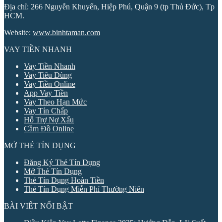
Địa chỉ: 266 Nguyễn Khuyến, Hiệp Phú, Quận 9 (tp Thủ Đức), Tp
HCM.
Website:
www.binhtaman.com
VAY TIỀN NHANH
Vay Tiền Nhanh
Vay Tiêu Dùng
Vay Tiền Online
App Vay Tiền
Vay Theo Hạn Mức
Vay Tín Chấp
Hỗ Trợ Nợ Xấu
Cầm Đồ Online
MỞ THẺ TÍN DỤNG
Đăng Ký Thẻ Tín Dụng
Mở Thẻ Tín Dụng
Thẻ Tín Dụng Hoàn Tiền
Thẻ Tín Dụng Miễn Phí Thường Niên
BÀI VIẾT NỔI BẬT