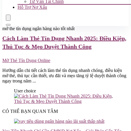
Tư Vấn Tài Chính
Hỗ Trợ Nợ Xấu
mở the tín dụng ngân hàng nào tốt nhất
Cách Làm
Thẻ Tín Dụng Nhanh 2025: Điều Kiện,
Thủ Tục & Mẹo Duyệt Thành Công
Mở Thẻ Tín Dụng Online
Hướng dẫn chi tiết cách làm thẻ tín dụng nhanh chóng, điều kiện
mở thẻ, thủ tục cần thiết, ưu đãi và mẹo tăng tỷ lệ duyệt thành công
ngay trong năm ...
User choice
CÓ THỂ BẠN QUAN TÂM