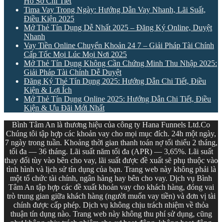
Hồ Sơ Chi Tiết
Tima Vay Trong Ngày: Hướng Dẫn Vay Nhanh, Lãi Suất,
Điều Kiện 2025
Mở Thẻ Tín Dụng Dễ Nhất 2025 – Đăng Ký Online, Duyệt
Nhanh
Vay Tiền Online Chuyển Khoản 24 7 – Giải Pháp Tài Chính
Cấp Tốc Mọi Lúc Mọi Nơi 2025
Mở Thẻ Tín Dụng Không Cần Chứng Minh Thu Nhập 2025:
Giải Pháp Tài Chính Dễ Duyệt
Đăng Ký Thẻ Tín Dụng 2025: Hướng Dẫn Chi Tiết, Điều
Kiện & Lợi Ích
Mở Thẻ Tín Dụng Online 2025: Hướng Dẫn Chi Tiết, Điều
Kiện & Ưu Đãi Mới Nhất
Bình Tâm An là thương hiệu của công ty Hana Funnels Ltd.Co
Chúng tôi tập hợp các khoản vay cho mọi mục đích. 24h một ngày,
7 ngày trong tuần. Khoảng thời gian thanh toán nợ tối thiểu 2 tháng,
tối đa — 36 tháng. Lãi suất năm tối đa (APR) — 3,65%. Lãi suất
thay đổi tùy vào bên cho vay, lãi suất được đề xuất sẽ phụ thuộc vào
tình hình và lịch sử tín dụng của bạn. Trang web này không phải là
một tổ chức tài chính, ngân hàng hay bên cho vay. Dịch vụ Bình
Tâm An tập hợp các đề xuất khoản vay cho khách hàng, đóng vai
trò trung gian giữa khách hàng (người muốn vay tiền) và đơn vị tài
chính được cấp phép. Dịch vụ không chịu trách nhiệm về thỏa
thuận tín dụng nào. Trang web này không thu phí sử dụng, cũng