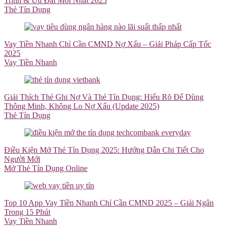
Trình & Ưu Đãi Mới Nhất 2025
Thẻ Tín Dụng
Vay Tiền Nhanh Chỉ Cần CMND Nợ Xấu – Giải Pháp Cấp Tốc
2025
Vay Tiền Nhanh
Giải Thích Thẻ Ghi Nợ Và Thẻ Tín Dụng: Hiểu Rõ Để Dùng
Thông Minh, Không Lo Nợ Xấu (Update 2025)
Thẻ Tín Dụng
Điều Kiện Mở Thẻ Tín Dụng 2025: Hướng Dẫn Chi Tiết Cho
Người Mới
Mở Thẻ Tín Dụng Online
Top 10 App Vay Tiền Nhanh Chỉ Cần CMND 2025 – Giải Ngân
Trong 15 Phút
Vay Tiền Nhanh