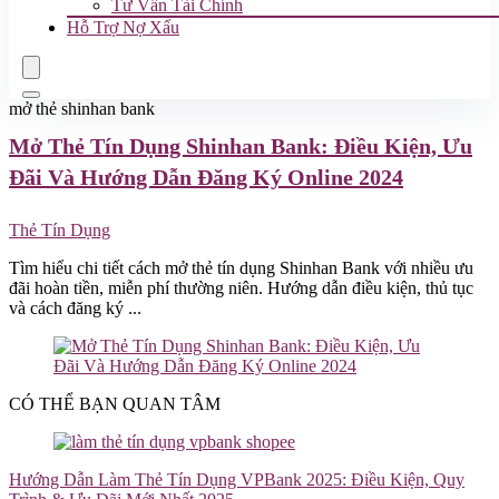
Tư Vấn Tài Chính
Hỗ Trợ Nợ Xấu
mở thẻ shinhan bank
Mở Thẻ
Tín Dụng Shinhan Bank: Điều Kiện, Ưu
Đãi Và Hướng Dẫn Đăng Ký Online 2024
Thẻ Tín Dụng
Tìm hiểu chi tiết cách mở thẻ tín dụng Shinhan Bank với nhiều ưu
đãi hoàn tiền, miễn phí thường niên. Hướng dẫn điều kiện, thủ tục
và cách đăng ký ...
CÓ THỂ BẠN QUAN TÂM
Hướng Dẫn Làm Thẻ Tín Dụng VPBank 2025: Điều Kiện, Quy