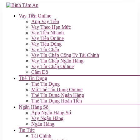
Vay Tiền Online
App Vay Tiền
Vay Theo Hạn Mức
Vay Tiền Nhanh
Vay Tiền Online
Vay Tiêu Dùng
Vay Tín Chấp
Vay Tín Chấp Công Ty Tài Chính
Vay Tín Chấp Ngân Hàng
Vay Tín Chấp Online
Cầm Đồ
Thẻ Tín Dụng
Thẻ Tín Dụng
Mở Thẻ Tín Dụng Online
Thẻ Tín Dụng Ngân Hàng
Thẻ Tín Dụng Hoàn Tiền
Ngân Hàng Số
App Ngân Hàng Số
Vay Ngân Hàng
Ngân Hàng
Tin Tức
Tài Chính