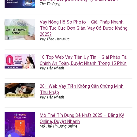
Thẻ Tín Dụng
Vay Nóng Hồ Sơ Photo – Giải Pháp Nhanh,
Thủ Tục Cực Đơn Giản, Vay Có Được Không
2025?
Vay Theo Hạn Mức
10 Top Web Vay Tiền Uy Tín – Giải Pháp Tài
Chính An Toàn, Duyệt Nhanh Trong 15 Phút
Vay Tiền Nhanh
20+ Web Vay Tiền Không Cần Chứng Minh
Thu Nhập
Vay Tiền Nhanh
Mở Thẻ Tín Dụng Dễ Nhất 2025 – Đăng Ký
Online, Duyệt Nhanh
Mở Thẻ Tín Dụng Online