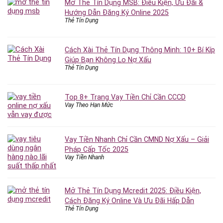
Mở Thẻ Tín Dụng MSB: Điều Kiện, Ưu Đãi &
Hướng Dẫn Đăng Ký Online 2025
Thẻ Tín Dụng
Cách Xài Thẻ Tín Dụng Thông Minh: 10+ Bí Kíp
Giúp Bạn Không Lo Nợ Xấu
Thẻ Tín Dụng
Top 8+ Trang Vay Tiền Chỉ Cần CCCD
Vay Theo Hạn Mức
Vay Tiền Nhanh Chỉ Cần CMND Nợ Xấu – Giải
Pháp Cấp Tốc 2025
Vay Tiền Nhanh
Mở Thẻ Tín Dụng Mcredit 2025: Điều Kiện,
Cách Đăng Ký Online Và Ưu Đãi Hấp Dẫn
Thẻ Tín Dụng