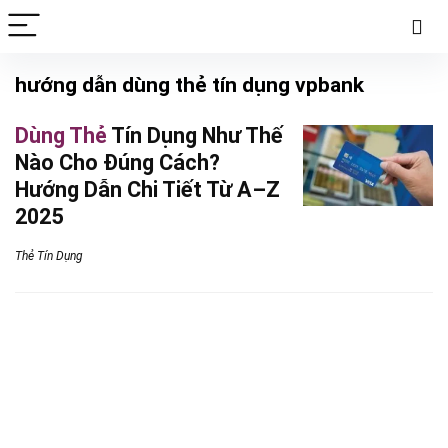
hướng dẫn dùng thẻ tín dụng vpbank
Dùng Thẻ
Tín Dụng Như Thế
Nào Cho Đúng Cách?
Hướng Dẫn Chi Tiết Từ A–Z
2025
Thẻ Tín Dụng