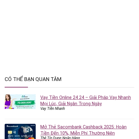
CÓ THỂ BẠN QUAN TÂM
Vay Tiền Online 24 24 – Giải Pháp Vay Nhanh
Mọi Lúc, Giải Ngân Trong Ngày
Vay Tiền Nhanh
Mở Thẻ Sacombank Cashback 2025: Hoàn
Tiền Đến 10%, Miễn Phí Thường Niên
Thẻ Tín Dụng Ngân Hàng