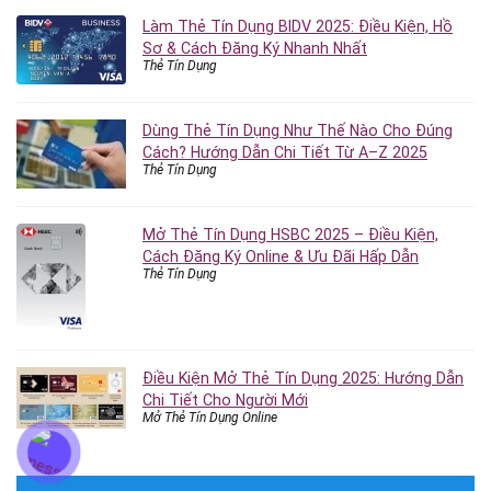
Làm Thẻ Tín Dụng BIDV 2025: Điều Kiện, Hồ
Sơ & Cách Đăng Ký Nhanh Nhất
Thẻ Tín Dụng
Dùng Thẻ Tín Dụng Như Thế Nào Cho Đúng
Cách? Hướng Dẫn Chi Tiết Từ A–Z 2025
Thẻ Tín Dụng
Mở Thẻ Tín Dụng HSBC 2025 – Điều Kiện,
Cách Đăng Ký Online & Ưu Đãi Hấp Dẫn
Thẻ Tín Dụng
Điều Kiện Mở Thẻ Tín Dụng 2025: Hướng Dẫn
Chi Tiết Cho Người Mới
Mở Thẻ Tín Dụng Online