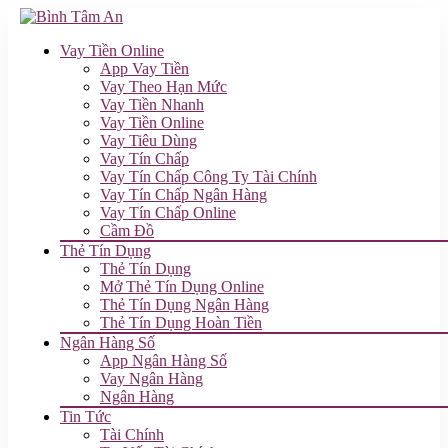
Vay Tiền Online
App Vay Tiền
Vay Theo Hạn Mức
Vay Tiền Nhanh
Vay Tiền Online
Vay Tiêu Dùng
Vay Tín Chấp
Vay Tín Chấp Công Ty Tài Chính
Vay Tín Chấp Ngân Hàng
Vay Tín Chấp Online
Cầm Đồ
Thẻ Tín Dụng
Thẻ Tín Dụng
Mở Thẻ Tín Dụng Online
Thẻ Tín Dụng Ngân Hàng
Thẻ Tín Dụng Hoàn Tiền
Ngân Hàng Số
App Ngân Hàng Số
Vay Ngân Hàng
Ngân Hàng
Tin Tức
Tài Chính