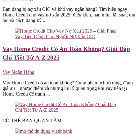
Bạn đang bị nợ xấu CIC và khó vay ngân hàng? Tìm hiểu ngay
Home Credit cho vay nợ xấu 2025: điều kiện, hạn mức, lãi suất, thủ
tục và cách đăng ký ...
Vay Home
Credit Có An Toàn Không? Giải Đáp
Chi Tiết Từ A-Z 2025
Vay Ngân Hàng
Vay Home Credit có an toàn không? Cùng phân tích rõ ràng, đánh
giá ưu – nhược điểm và những lưu ý quan trọng khi vay tiền tại
Home Credit để tránh ...
CÓ THỂ BẠN QUAN TÂM