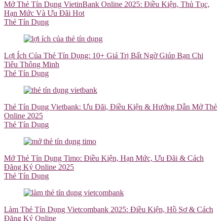
Mở Thẻ Tín Dụng VietinBank Online 2025: Điều Kiện, Thủ Tục,
Hạn Mức Và Ưu Đãi Hot
Thẻ Tín Dụng
Lợi Ích Của Thẻ Tín Dụng: 10+ Giá Trị Bất Ngờ Giúp Bạn Chi
Tiêu Thông Minh
Thẻ Tín Dụng
Thẻ Tín Dụng Vietbank: Ưu Đãi, Điều Kiện & Hướng Dẫn Mở Thẻ
Online 2025
Thẻ Tín Dụng
Mở Thẻ Tín Dụng Timo: Điều Kiện, Hạn Mức, Ưu Đãi & Cách
Đăng Ký Online 2025
Thẻ Tín Dụng
Làm Thẻ Tín Dụng Vietcombank 2025: Điều Kiện, Hồ Sơ & Cách
Đăng Ký Online