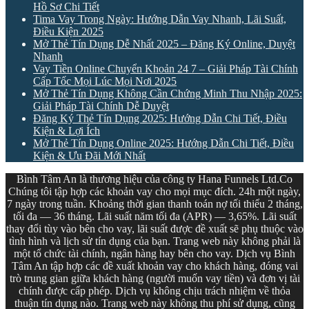
Hồ Sơ Chi Tiết
Tima Vay Trong Ngày: Hướng Dẫn Vay Nhanh, Lãi Suất,
Điều Kiện 2025
Mở Thẻ Tín Dụng Dễ Nhất 2025 – Đăng Ký Online, Duyệt
Nhanh
Vay Tiền Online Chuyển Khoản 24 7 – Giải Pháp Tài Chính
Cấp Tốc Mọi Lúc Mọi Nơi 2025
Mở Thẻ Tín Dụng Không Cần Chứng Minh Thu Nhập 2025:
Giải Pháp Tài Chính Dễ Duyệt
Đăng Ký Thẻ Tín Dụng 2025: Hướng Dẫn Chi Tiết, Điều
Kiện & Lợi Ích
Mở Thẻ Tín Dụng Online 2025: Hướng Dẫn Chi Tiết, Điều
Kiện & Ưu Đãi Mới Nhất
Bình Tâm An là thương hiệu của công ty Hana Funnels Ltd.Co
Chúng tôi tập hợp các khoản vay cho mọi mục đích. 24h một ngày,
7 ngày trong tuần. Khoảng thời gian thanh toán nợ tối thiểu 2 tháng,
tối đa — 36 tháng. Lãi suất năm tối đa (APR) — 3,65%. Lãi suất
thay đổi tùy vào bên cho vay, lãi suất được đề xuất sẽ phụ thuộc vào
tình hình và lịch sử tín dụng của bạn. Trang web này không phải là
một tổ chức tài chính, ngân hàng hay bên cho vay. Dịch vụ Bình
Tâm An tập hợp các đề xuất khoản vay cho khách hàng, đóng vai
trò trung gian giữa khách hàng (người muốn vay tiền) và đơn vị tài
chính được cấp phép. Dịch vụ không chịu trách nhiệm về thỏa
thuận tín dụng nào. Trang web này không thu phí sử dụng, cũng