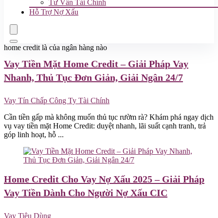
Tư Vấn Tài Chính
Hỗ Trợ Nợ Xấu
home credit là của ngân hàng nào
Vay Tiền
Mặt Home Credit – Giải Pháp Vay
Nhanh, Thủ Tục Đơn Giản, Giải Ngân 24/7
Vay Tín Chấp Công Ty Tài Chính
Cần tiền gấp mà không muốn thủ tục rườm rà? Khám phá ngay dịch
vụ vay tiền mặt Home Credit: duyệt nhanh, lãi suất cạnh tranh, trả
góp linh hoạt, hỗ ...
Home Credit
Cho Vay Nợ Xấu 2025 – Giải Pháp
Vay Tiền Dành Cho Người Nợ Xấu CIC
Vay Tiêu Dùng