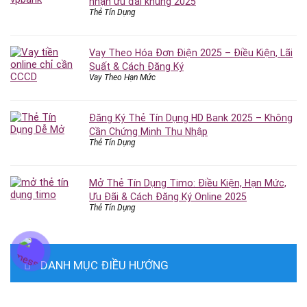
nhận ưu đãi khủng 2025
Thẻ Tín Dụng
Vay Theo Hóa Đơn Điện 2025 – Điều Kiện, Lãi
Suất & Cách Đăng Ký
Vay Theo Hạn Mức
Đăng Ký Thẻ Tín Dụng HD Bank 2025 – Không
Cần Chứng Minh Thu Nhập
Thẻ Tín Dụng
Mở Thẻ Tín Dụng Timo: Điều Kiện, Hạn Mức,
Ưu Đãi & Cách Đăng Ký Online 2025
Thẻ Tín Dụng
DANH MỤC ĐIỀU HƯỚNG
Vay Tiền Online