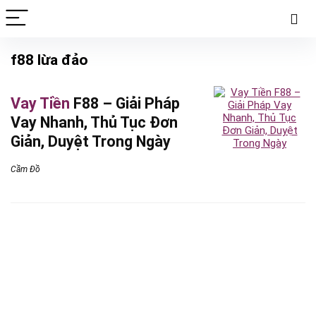
f88 lừa đảo
Vay Tiền
F88 – Giải Pháp
Vay Nhanh, Thủ Tục Đơn
Giản, Duyệt Trong Ngày
Cầm Đồ