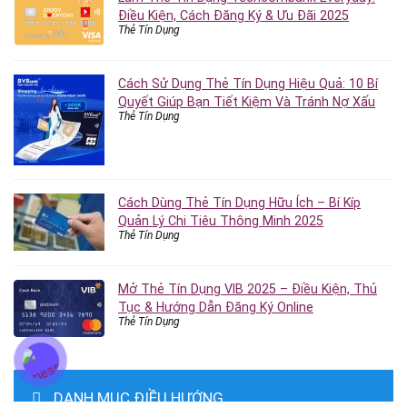
Điều Kiện, Cách Đăng Ký & Ưu Đãi 2025
Thẻ Tín Dụng
Cách Sử Dụng Thẻ Tín Dụng Hiệu Quả: 10 Bí
Quyết Giúp Bạn Tiết Kiệm Và Tránh Nợ Xấu
Thẻ Tín Dụng
Cách Dùng Thẻ Tín Dụng Hữu Ích – Bí Kíp
Quản Lý Chi Tiêu Thông Minh 2025
Thẻ Tín Dụng
Mở Thẻ Tín Dụng VIB 2025 – Điều Kiện, Thủ
Tục & Hướng Dẫn Đăng Ký Online
Thẻ Tín Dụng
DANH MỤC ĐIỀU HƯỚNG