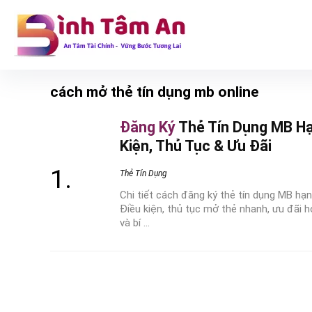
cách mở thẻ tín dụng mb online
Đăng Ký
Thẻ Tín Dụng MB Hạ
Kiện, Thủ Tục & Ưu Đãi
Thẻ Tín Dụng
Chi tiết cách đăng ký thẻ tín dụng MB hạ
Điều kiện, thủ tục mở thẻ nhanh, ưu đãi h
và bí ...