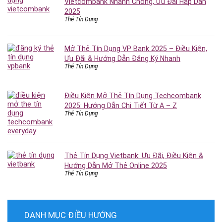
Vietcombank Nhanh Chóng, Ưu Đãi Hấp Dẫn
2025
Thẻ Tín Dụng
Mở Thẻ Tín Dụng VP Bank 2025 – Điều Kiện,
Ưu Đãi & Hướng Dẫn Đăng Ký Nhanh
Thẻ Tín Dụng
Điều Kiện Mở Thẻ Tín Dụng Techcombank
2025: Hướng Dẫn Chi Tiết Từ A – Z
Thẻ Tín Dụng
Thẻ Tín Dụng Vietbank: Ưu Đãi, Điều Kiện &
Hướng Dẫn Mở Thẻ Online 2025
Thẻ Tín Dụng
DANH MỤC ĐIỀU HƯỚNG