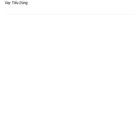
Vay Tiêu Dùng