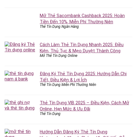
Mở Thẻ Sacombank Cashback 2025: Hoàn
Tiền Đến 10%, Miễn Phí Thường Niên
Thẻ Tín Dụng Ngân Hàng
Cách Làm Thẻ Tín Dụng Nhanh 2025: Điều
Kiện, Thủ Tục & Mẹo Duyệt Thành Công
Mở Thẻ Tín Dụng Online
Đăng Ký Thẻ Tín Dụng 2025: Hướng Dẫn Chi
Tiết, Điều Kiện & Lợi Ích
Thẻ Tín Dụng Miễn Phí Thường Niên
Thẻ Tín Dụng VIB 2025 – Điều Kiện, Cách Mở
Online, Hạn Mức & Ưu Đãi
Thẻ Tín Dụng
Hướng Dẫn Đăng Ký Thẻ Tín Dụng