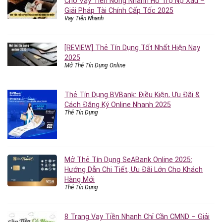
Cho Vay Tiền Nóng Nhanh Hỗ Trợ Nợ Xấu –
Giải Pháp Tài Chính Cấp Tốc 2025
Vay Tiền Nhanh
[REVIEW] Thẻ Tín Dụng Tốt Nhất Hiện Nay
2025
Mở Thẻ Tín Dụng Online
Thẻ Tín Dụng BVBank: Điều Kiện, Ưu Đãi &
Cách Đăng Ký Online Nhanh 2025
Thẻ Tín Dụng
Mở Thẻ Tín Dụng SeABank Online 2025:
Hướng Dẫn Chi Tiết, Ưu Đãi Lớn Cho Khách
Hàng Mới
Thẻ Tín Dụng
8 Trang Vay Tiền Nhanh Chỉ Cần CMND – Giải