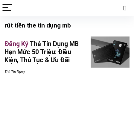
rút tiền the tín dụng mb
Đăng Ký
Thẻ Tín Dụng MB
Hạn Mức 50 Triệu: Điều
Kiện, Thủ Tục & Ưu Đãi
Thẻ Tín Dụng