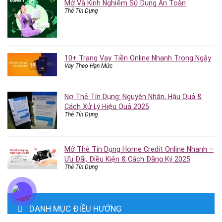
Mở Và Kinh Nghiệm Sử Dụng An Toàn
Thẻ Tín Dụng
10+ Trang Vay Tiền Online Nhanh Trong Ngày
Vay Theo Hạn Mức
Nợ Thẻ Tín Dụng: Nguyên Nhân, Hậu Quả &
Cách Xử Lý Hiệu Quả 2025
Thẻ Tín Dụng
Mở Thẻ Tín Dụng Home Credit Online Nhanh –
Ưu Đãi, Điều Kiện & Cách Đăng Ký 2025
Thẻ Tín Dụng
DANH MỤC ĐIỀU HƯỚNG