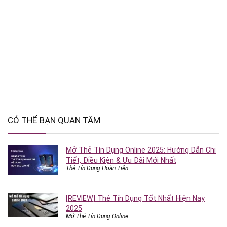
CÓ THỂ BẠN QUAN TÂM
Mở Thẻ Tín Dụng Online 2025: Hướng Dẫn Chi
Tiết, Điều Kiện & Ưu Đãi Mới Nhất
Thẻ Tín Dụng Hoàn Tiền
[REVIEW] Thẻ Tín Dụng Tốt Nhất Hiện Nay
2025
Mở Thẻ Tín Dụng Online