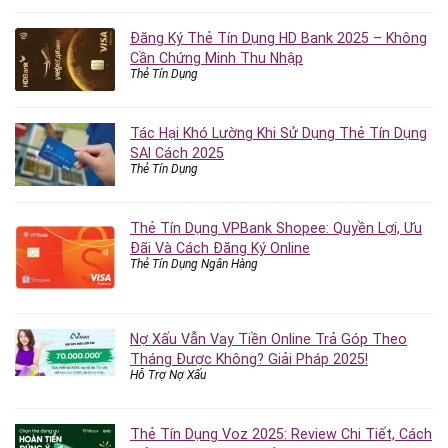
Đăng Ký Thẻ Tín Dụng HD Bank 2025 – Không
Cần Chứng Minh Thu Nhập
Thẻ Tín Dụng
Tác Hại Khó Lường Khi Sử Dụng Thẻ Tín Dụng
SAI Cách 2025
Thẻ Tín Dụng
Thẻ Tín Dụng VPBank Shopee: Quyền Lợi, Ưu
Đãi Và Cách Đăng Ký Online
Thẻ Tín Dụng Ngân Hàng
Nợ Xấu Vẫn Vay Tiền Online Trả Góp Theo
Tháng Được Không? Giải Pháp 2025!
Hỗ Trợ Nợ Xấu
Thẻ Tín Dụng Voz 2025: Review Chi Tiết, Cách