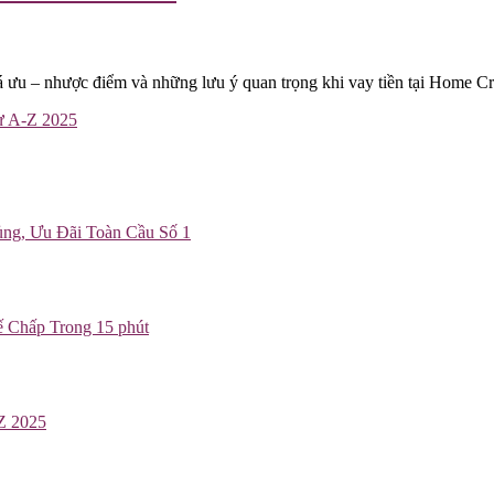
ưu – nhược điểm và những lưu ý quan trọng khi vay tiền tại Home Cred
ng, Ưu Đãi Toàn Cầu Số 1
 Chấp Trong 15 phút
Z 2025