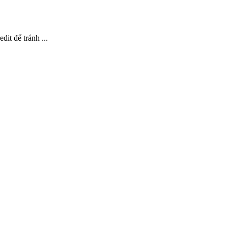
it để tránh ...