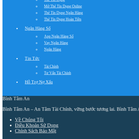
Mở Thẻ Tín Dụng Online
Thẻ Tín Dụng Ngân Hàng
Thẻ Tín Dụng Hoàn Tiền
Ngân Hàng Số
App Ngân Hàng Số
Vay Ngân Hàng
Ngân Hàng
Tin Tức
Tài Chính
Tư Vấn Tài Chính
Hỗ Trợ Nợ Xấu
Bình Tâm An
Bình Tâm An – An Tâm Tài Chính, vững bước tương lai. Bình Tâm An n
Về Chúng Tôi
Điều Khoản Sử Dụng
Chính Sách Bảo Mật