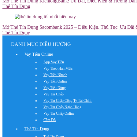
Mở Thẻ Tín Dụng KienlongBank: Ưu Đãi, Điều Kiện & Hướng Dẫn
Thẻ Tín Dụng
Mở Thẻ Tín Dụng Sacombank 2025 – Điều Kiện, Thủ Tục, Ưu Đãi
Thẻ Tín Dụng
DANH MỤC ĐIỀU HƯỚNG
Vay Tiền Online
App Vay Tiền
Vay Theo Hạn Mức
Vay Tiền Nhanh
Vay Tiền Online
Vay Tiêu Dùng
Vay Tín Chấp
Vay Tín Chấp Công Ty Tài Chính
Vay Tín Chấp Ngân Hàng
Vay Tín Chấp Online
Cầm Đồ
Thẻ Tín Dụng
Thẻ Tín Dụng