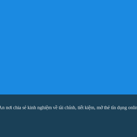
ơi chia sẻ kinh nghiệm về tài chính, tiết kiệm, mở thẻ tín dụng onli