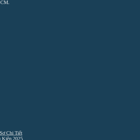
 HCM.
Sơ Chi Tiết
u Kiện 2025